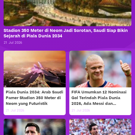
Stadion 350 Meter di Neom Jadi Sorotan, Saudi Siap Bikin
Sejarah di Piala Dunia 2034
21 Jul 2026
Piala Dunia 2034: Arab Saudi
FIFA Umumkan 12 Nominasi
Pamer Stadion 350 Meter di
Gol Terindah Piala Dunia
Neom yang Futuristik
2026, Ada Messi dan
Haaland!
21 Jul 2026
21 Jul 2026