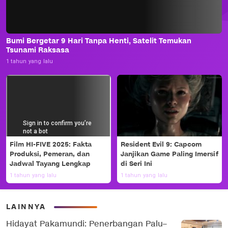
Bumi Bergetar 9 Hari Tanpa Henti, Satelit Temukan
Tsunami Raksasa
1 tahun yang lalu
Film HI-FIVE 2025: Fakta
Resident Evil 9: Capcom
Produksi, Pemeran, dan
Janjikan Game Paling Imersif
Jadwal Tayang Lengkap
di Seri Ini
1 tahun yang lalu
1 tahun yang lalu
LAINNYA
Hidayat Pakamundi: Penerbangan Palu–