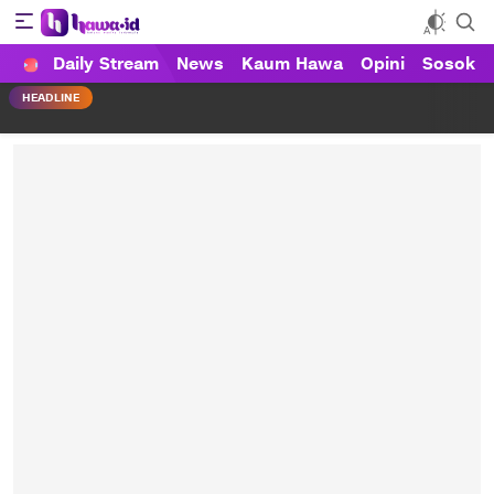
Daily Stream
News
Kaum Hawa
Opini
Sosok
HAWA
Haluan Wanita Indonesia
HEADLINE