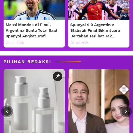
Messi Mandek di Final,
Spanyol 1-0 Argentina:
Argentina Buntu Total Saat
Statistik Final Bikin Juara
Spanyol Angkat Trofi
Bertahan Terlihat Tak
Berdaya
20 Jul 2026
20 Jul 2026
PILIHAN REDAKSI