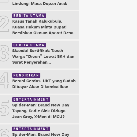
Lindungi Masa Depan Anak
2
BERITA UTAMA
Kasus Tanah Kalukubula,
Kuasa Hukum Minta Bupati
Bersihkan Oknum Aparat Desa
3
BERITA UTAMA
Skandal Sertifikat: Tanah
Warga “Dicuri” Lewat SKH dan
Surat Penyerahan
Maladministrasi
4
PENDIDIKAN
Berani Cerdas, UKT yang Sudah
Dibayar Akan Dikembalikan
5
ENTERTAINMENT
Spider-Man: Brand New Day
Tayang, Sadie Sink Diduga
Jean Grey, X-Men di MCU?
ENTERTAINMENT
Spider-Man: Brand New Day