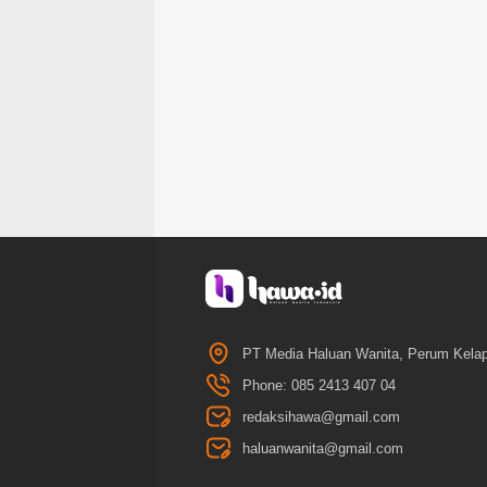
PT Media Haluan Wanita, Perum Kelap
Phone: 085 2413 407 04
redaksihawa@gmail.com
haluanwanita@gmail.com