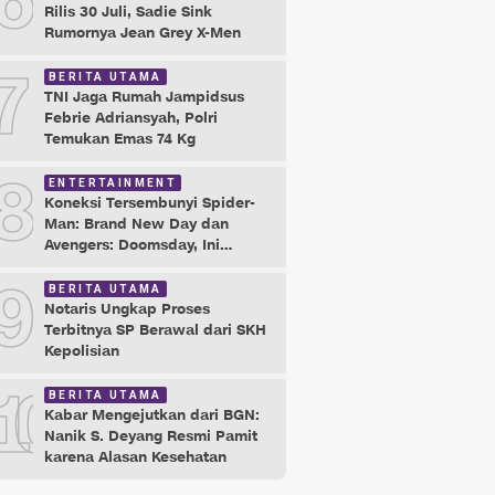
6
Rilis 30 Juli, Sadie Sink
Rumornya Jean Grey X-Men
7
BERITA UTAMA
TNI Jaga Rumah Jampidsus
Febrie Adriansyah, Polri
Temukan Emas 74 Kg
8
ENTERTAINMENT
Koneksi Tersembunyi Spider-
Man: Brand New Day dan
Avengers: Doomsday, Ini
Buktinya!
9
BERITA UTAMA
Notaris Ungkap Proses
Terbitnya SP Berawal dari SKH
Kepolisian
10
BERITA UTAMA
Kabar Mengejutkan dari BGN:
Nanik S. Deyang Resmi Pamit
karena Alasan Kesehatan