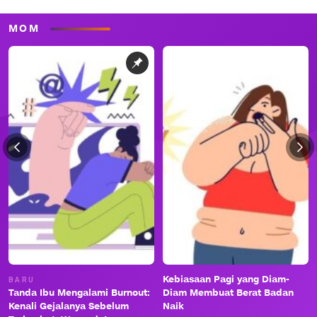
MOM
Kebiasaan Pagi yang Diam-
BARU
Tanda Ibu Mengalami Burnout:
Diam Membuat Berat Badan
Kenali Gejalanya Sebelum
Naik