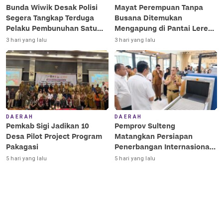
Bunda Wiwik Desak Polisi
Mayat Perempuan Tanpa
Segera Tangkap Terduga
Busana Ditemukan
Pelaku Pembunuhan Satu
Mengapung di Pantai Lere
Keluarga di Duyu
Palu, Kondisi Terurai
3 hari yang lalu
3 hari yang lalu
DAERAH
DAERAH
Pemkab Sigi Jadikan 10
Pemprov Sulteng
Desa Pilot Project Program
Matangkan Persiapan
Pakagasi
Penerbangan Internasional
Perdana Palu–Guangzhou
5 hari yang lalu
5 hari yang lalu