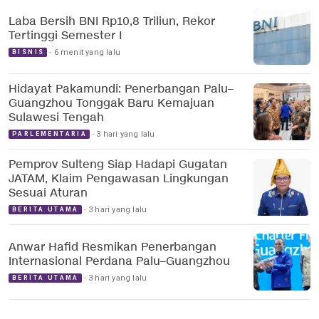
Laba Bersih BNI Rp10,8 Triliun, Rekor
Tertinggi Semester I
6 menit yang lalu
BISNIS
Hidayat Pakamundi: Penerbangan Palu–
Guangzhou Tonggak Baru Kemajuan
Sulawesi Tengah
3 hari yang lalu
PARLEMENTARIA
Pemprov Sulteng Siap Hadapi Gugatan
JATAM, Klaim Pengawasan Lingkungan
Sesuai Aturan
3 hari yang lalu
BERITA UTAMA
Anwar Hafid Resmikan Penerbangan
Internasional Perdana Palu–Guangzhou
3 hari yang lalu
BERITA UTAMA