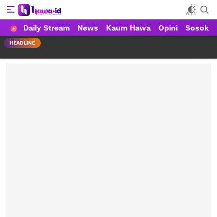
HAWA
Daily Stream
News
Kaum Hawa
Opini
Sosok
Haluan Wanita Indonesia
HEADLINE