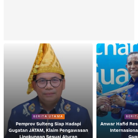
BERITA UTAMA
BERI
Pemprov Sulteng Siap Hadapi
Anwar Hafid Re
Gugatan JATAM, Klaim Pengawasan
Internasiona
Lingkungan Sesuai Aturan
Gua