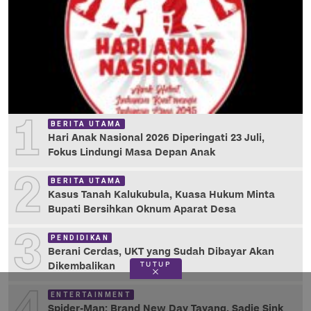
1
BERITA UTAMA
Hari Anak Nasional 2026 Diperingati 23 Juli,
Fokus Lindungi Masa Depan Anak
2
BERITA UTAMA
Kasus Tanah Kalukubula, Kuasa Hukum Minta
Bupati Bersihkan Oknum Aparat Desa
3
PENDIDIKAN
Berani Cerdas, UKT yang Sudah Dibayar Akan
TUTUP
Dikembalikan
4
ENTERTAINMENT
Spider-Man: Brand New Day Tayang, Sadie Sink