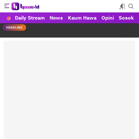
Daily Stream
News
Kaum Hawa
Opini
Sosok
HAWA
Haluan Wanita Indonesia
HEADLINE