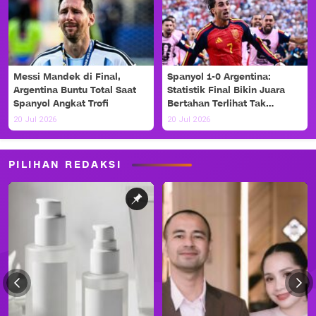
Messi Mandek di Final,
Spanyol 1-0 Argentina:
Argentina Buntu Total Saat
Statistik Final Bikin Juara
Spanyol Angkat Trofi
Bertahan Terlihat Tak
Berdaya
20 Jul 2026
20 Jul 2026
PILIHAN REDAKSI