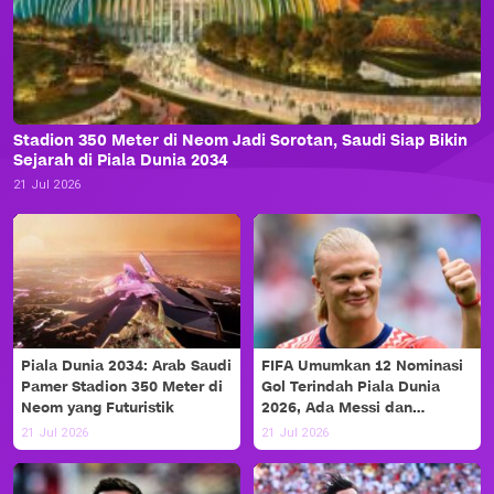
Stadion 350 Meter di Neom Jadi Sorotan, Saudi Siap Bikin
Sejarah di Piala Dunia 2034
21 Jul 2026
Piala Dunia 2034: Arab Saudi
FIFA Umumkan 12 Nominasi
Pamer Stadion 350 Meter di
Gol Terindah Piala Dunia
Neom yang Futuristik
2026, Ada Messi dan
Haaland!
21 Jul 2026
21 Jul 2026