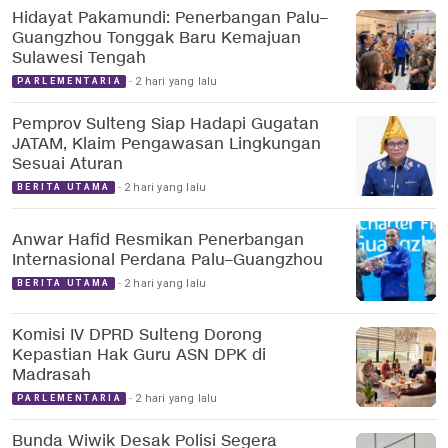
Hidayat Pakamundi: Penerbangan Palu–
Guangzhou Tonggak Baru Kemajuan
Sulawesi Tengah
2 hari yang lalu
PARLEMENTARIA
Pemprov Sulteng Siap Hadapi Gugatan
JATAM, Klaim Pengawasan Lingkungan
Sesuai Aturan
2 hari yang lalu
BERITA UTAMA
Anwar Hafid Resmikan Penerbangan
Internasional Perdana Palu–Guangzhou
2 hari yang lalu
BERITA UTAMA
Komisi IV DPRD Sulteng Dorong
Kepastian Hak Guru ASN DPK di
Madrasah
2 hari yang lalu
PARLEMENTARIA
Bunda Wiwik Desak Polisi Segera