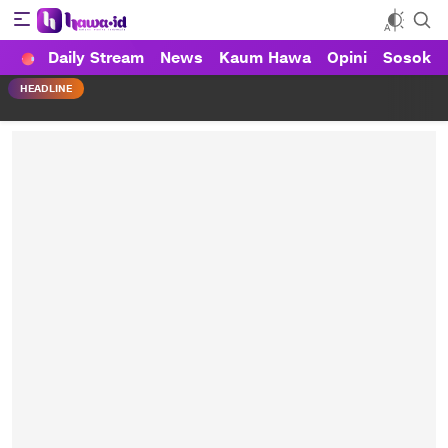
Daily Stream
News
Kaum Hawa
Opini
Sosok
HAWA
Haluan Wanita Indonesia
HEADLINE