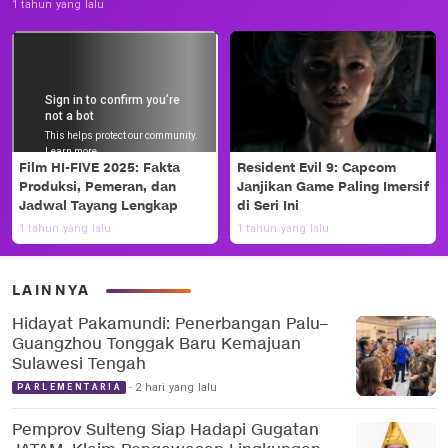
1 tahun yang lalu
Film HI-FIVE 2025: Fakta
Resident Evil 9: Capcom
Produksi, Pemeran, dan
Janjikan Game Paling Imersif
Jadwal Tayang Lengkap
di Seri Ini
1 tahun yang lalu
1 tahun yang lalu
LAINNYA
Hidayat Pakamundi: Penerbangan Palu–
Guangzhou Tonggak Baru Kemajuan
Sulawesi Tengah
2 hari yang lalu
PARLEMENTARIA
Pemprov Sulteng Siap Hadapi Gugatan