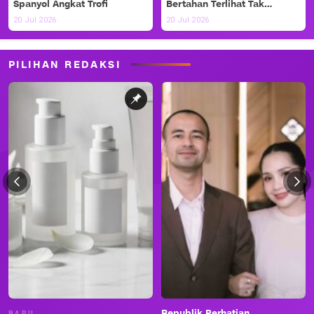
Spanyol Angkat Trofi
Bertahan Terlihat Tak
Berdaya
20 Jul 2026
20 Jul 2026
PILIHAN REDAKSI
Republik Perhatian
BARU