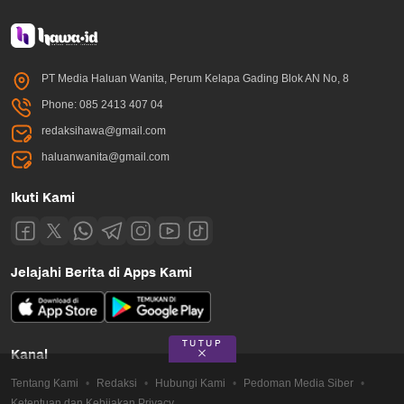
PT Media Haluan Wanita, Perum Kelapa Gading Blok AN No, 8
Phone: 085 2413 407 04
redaksihawa@gmail.com
haluanwanita@gmail.com
Ikuti Kami
Jelajahi Berita di Apps Kami
TUTUP
Kanal
Tentang Kami
Redaksi
Hubungi Kami
Pedoman Media Siber
Ketentuan dan Kebijakan Privacy