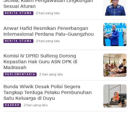
JATAM, Klaim Pengawasan Lingkungan
Sesuai Aturan
2 hari yang lalu
BERITA UTAMA
Anwar Hafid Resmikan Penerbangan
Internasional Perdana Palu–Guangzhou
2 hari yang lalu
BERITA UTAMA
Komisi IV DPRD Sulteng Dorong
Kepastian Hak Guru ASN DPK di
Madrasah
2 hari yang lalu
PARLEMENTARIA
Bunda Wiwik Desak Polisi Segera
Tangkap Terduga Pelaku Pembunuhan
Satu Keluarga di Duyu
2 hari yang lalu
DAERAH