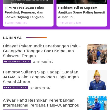
Film HI-FIVE 2025: Fakta
Resident Evil 9: Capcom
Produksi, Pemeran, dan
Janjikan Game Paling Imersif
Jadwal Tayang Lengkap
di Seri Ini
1 tahun yang lalu
1 tahun yang lalu
LAINNYA
Hidayat Pakamundi: Penerbangan Palu–
Guangzhou Tonggak Baru Kemajuan
Sulawesi Tengah
2 hari yang lalu
PARLEMENTARIA
Pemprov Sulteng Siap Hadapi Gugatan
JATAM, Klaim Pengawasan Lingkungan
Sesuai Aturan
2 hari yang lalu
BERITA UTAMA
Anwar Hafid Resmikan Penerbangan
Internasional Perdana Palu–Guangzhou