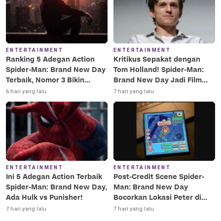
ENTERTAINMENT
ENTERTAINMENT
Ranking 5 Adegan Action
Kritikus Sepakat dengan
Spider-Man: Brand New Day
Tom Holland! Spider-Man:
Terbaik, Nomor 3 Bikin
Brand New Day Jadi Film
Terkesima!
Terbaik Era MCU
6 hari yang lalu
7 hari yang lalu
ENTERTAINMENT
ENTERTAINMENT
Ini 5 Adegan Action Terbaik
Post-Credit Scene Spider-
Spider-Man: Brand New Day,
Man: Brand New Day
Ada Hulk vs Punisher!
Bocorkan Lokasi Peter di
Luar Angkasa!
7 hari yang lalu
7 hari yang lalu