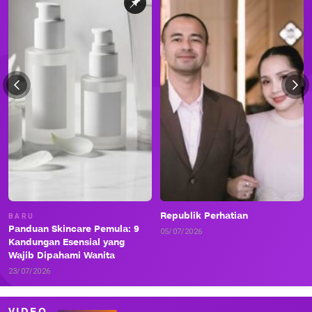
Republik Perhatian
BARU
Panduan Skincare Pemula: 9
05/07/2026
Kandungan Esensial yang
Wajib Dipahami Wanita
23/07/2026
VIDEO