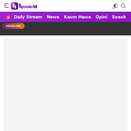
Daily Stream
News
Kaum Hawa
Opini
Sosok
HAWA
Haluan Wanita Indonesia
HEADLINE