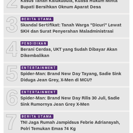
2
Kasus Tanah Kalukubula, Kuasa Hukum Minta
Bupati Bersihkan Oknum Aparat Desa
3
BERITA UTAMA
Skandal Sertifikat: Tanah Warga “Dicuri” Lewat
SKH dan Surat Penyerahan Maladministrasi
4
PENDIDIKAN
Berani Cerdas, UKT yang Sudah Dibayar Akan
Dikembalikan
5
ENTERTAINMENT
Spider-Man: Brand New Day Tayang, Sadie Sink
Diduga Jean Grey, X-Men di MCU?
6
ENTERTAINMENT
Spider-Man: Brand New Day Rilis 30 Juli, Sadie
Sink Rumornya Jean Grey X-Men
7
BERITA UTAMA
TNI Jaga Rumah Jampidsus Febrie Adriansyah,
Polri Temukan Emas 74 Kg