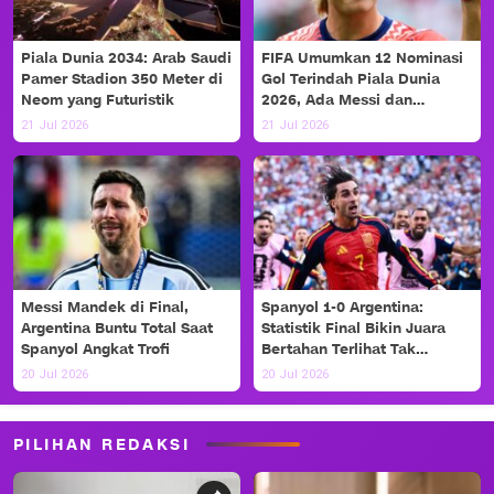
Piala Dunia 2034: Arab Saudi
FIFA Umumkan 12 Nominasi
Pamer Stadion 350 Meter di
Gol Terindah Piala Dunia
Neom yang Futuristik
2026, Ada Messi dan
Haaland!
21 Jul 2026
21 Jul 2026
Messi Mandek di Final,
Spanyol 1-0 Argentina:
Argentina Buntu Total Saat
Statistik Final Bikin Juara
Spanyol Angkat Trofi
Bertahan Terlihat Tak
Berdaya
20 Jul 2026
20 Jul 2026
PILIHAN REDAKSI