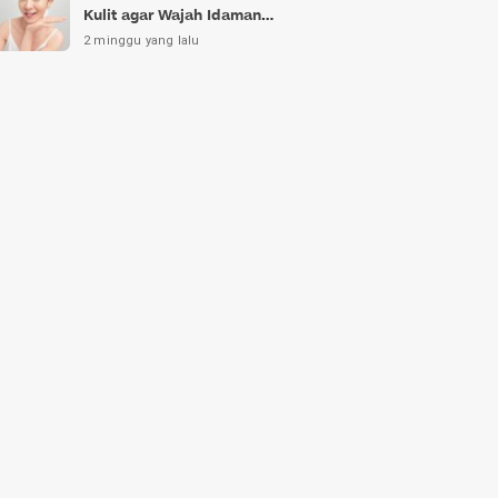
Kulit agar Wajah Idaman
Bukan Sekadar Mimpi
2 minggu yang lalu