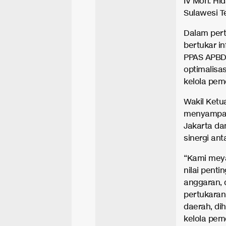
IV Moh. Hi
Sulawesi T
Dalam pert
bertukar i
PPAS APBD 
optimalisa
kelola pem
Wakil Ketua
menyampaik
Jakarta da
sinergi ant
“Kami meya
nilai pent
anggaran, 
pertukaran
daerah, d
kelola pem