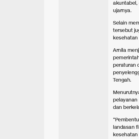
akuntabel,
ujarnya.
Selain me
tersebut j
kesehatan 
Arnila men
pemerinta
peraturan 
penyeleng
Tengah.
Menurutnya
pelayanan 
dan berkel
“Pembentuk
landasan fil
kesehatan 