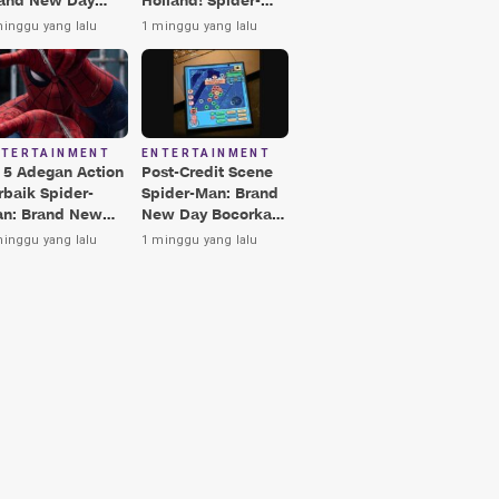
and New Day
Holland! Spider-
rbaik, Nomor 3
Man: Brand New
minggu yang lalu
1 minggu yang lalu
kin Terkesima!
Day Jadi Film
Terbaik Era MCU
NTERTAINMENT
ENTERTAINMENT
i 5 Adegan Action
Post-Credit Scene
rbaik Spider-
Spider-Man: Brand
n: Brand New
New Day Bocorkan
y, Ada Hulk vs
Lokasi Peter di Luar
minggu yang lalu
1 minggu yang lalu
nisher!
Angkasa!