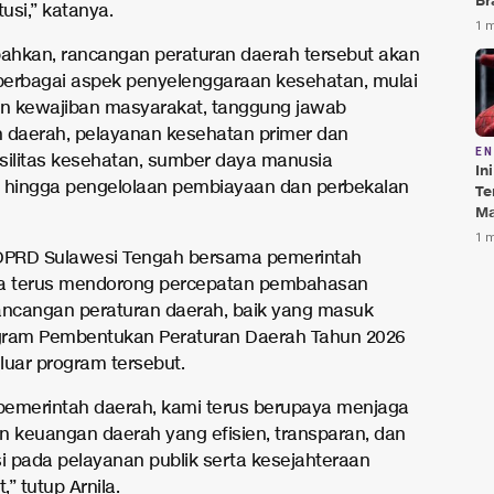
Br
tusi,” katanya.
Te
1 
Bi
hkan, rancangan peraturan daerah tersebut akan
erbagai aspek penyelenggaraan kesehatan, mulai
an kewajiban masyarakat, tanggung jawab
 daerah, pelayanan kesehatan primer dan
E
fasilitas kesehatan, sumber daya manusia
In
 hingga pengelolaan pembiayaan dan perbekalan
Te
Ma
Da
1 
Pu
, DPRD Sulawesi Tengah bersama pemerintah
ga terus mendorong percepatan pembahasan
ancangan peraturan daerah, baik yang masuk
gram Pembentukan Peraturan Daerah Tahun 2026
luar program tersebut.
emerintah daerah, kami terus berupaya menjaga
n keuangan daerah yang efisien, transparan, dan
si pada pelayanan publik serta kesejahteraan
” tutup Arnila.