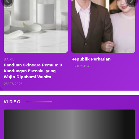
Republik Perhatian
BARU
Panduan Skincare Pemula: 9
05/07/2026
Kandungan Esensial yang
Wajib Dipahami Wanita
23/07/2026
VIDEO