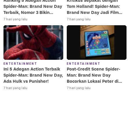
Ranking 5 Adegan Action
Kritikus Sepakat dengan
Spider-Man: Brand New Day
Tom Holland! Spider-Man:
Terbaik, Nomor 3 Bikin
Brand New Day Jadi Film
Terkesima!
Terbaik Era MCU
7 hari yang lalu
7 hari yang lalu
ENTERTAINMENT
ENTERTAINMENT
Ini 5 Adegan Action Terbaik
Post-Credit Scene Spider-
Spider-Man: Brand New Day,
Man: Brand New Day
Ada Hulk vs Punisher!
Bocorkan Lokasi Peter di
Luar Angkasa!
7 hari yang lalu
7 hari yang lalu