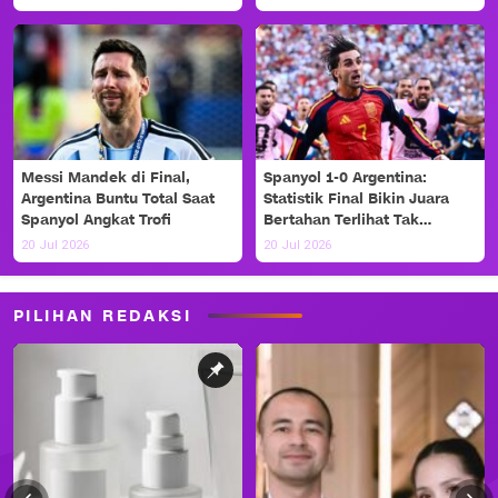
Messi Mandek di Final,
Spanyol 1-0 Argentina:
Argentina Buntu Total Saat
Statistik Final Bikin Juara
Spanyol Angkat Trofi
Bertahan Terlihat Tak
Berdaya
20 Jul 2026
20 Jul 2026
PILIHAN REDAKSI