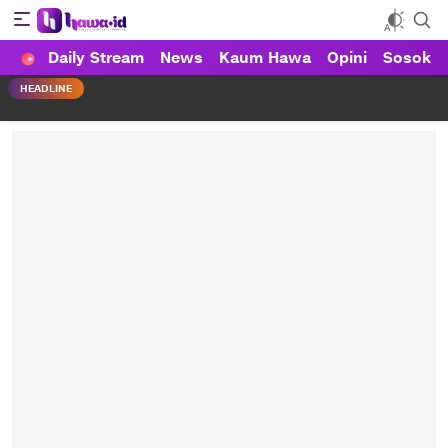
Daily Stream
News
Kaum Hawa
Opini
Sosok
HAWA
Haluan Wanita Indonesia
HEADLINE