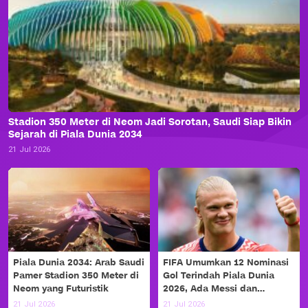
Stadion 350 Meter di Neom Jadi Sorotan, Saudi Siap Bikin
Sejarah di Piala Dunia 2034
21 Jul 2026
Piala Dunia 2034: Arab Saudi
FIFA Umumkan 12 Nominasi
Pamer Stadion 350 Meter di
Gol Terindah Piala Dunia
Neom yang Futuristik
2026, Ada Messi dan
Haaland!
21 Jul 2026
21 Jul 2026