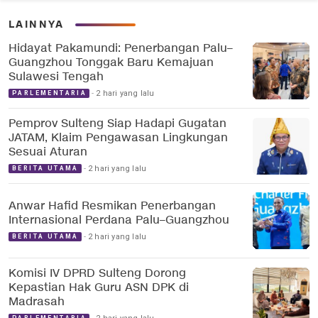
LAINNYA
Hidayat Pakamundi: Penerbangan Palu–
Guangzhou Tonggak Baru Kemajuan
Sulawesi Tengah
2 hari yang lalu
PARLEMENTARIA
Pemprov Sulteng Siap Hadapi Gugatan
JATAM, Klaim Pengawasan Lingkungan
Sesuai Aturan
2 hari yang lalu
BERITA UTAMA
Anwar Hafid Resmikan Penerbangan
Internasional Perdana Palu–Guangzhou
2 hari yang lalu
BERITA UTAMA
Komisi IV DPRD Sulteng Dorong
Kepastian Hak Guru ASN DPK di
Madrasah