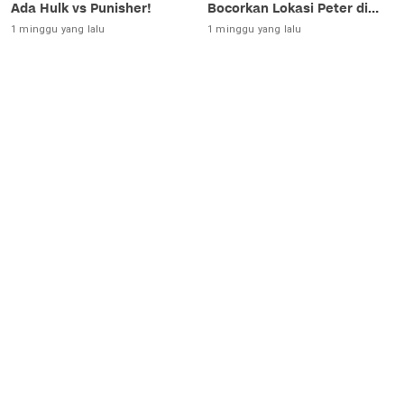
Ada Hulk vs Punisher!
Bocorkan Lokasi Peter di
Luar Angkasa!
1 minggu yang lalu
1 minggu yang lalu