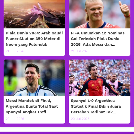
Piala Dunia 2034: Arab Saudi
FIFA Umumkan 12 Nominasi
Pamer Stadion 350 Meter di
Gol Terindah Piala Dunia
Neom yang Futuristik
2026, Ada Messi dan
Haaland!
21 Jul 2026
21 Jul 2026
Messi Mandek di Final,
Spanyol 1-0 Argentina:
Argentina Buntu Total Saat
Statistik Final Bikin Juara
Spanyol Angkat Trofi
Bertahan Terlihat Tak
Berdaya
20 Jul 2026
20 Jul 2026