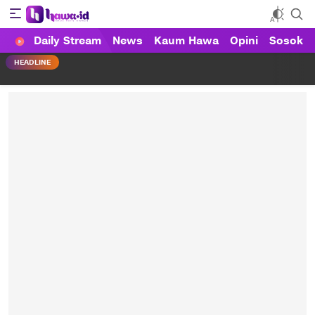
Daily Stream
News
Kaum Hawa
Opini
Sosok
HAWA
Haluan Wanita Indonesia
HEADLINE