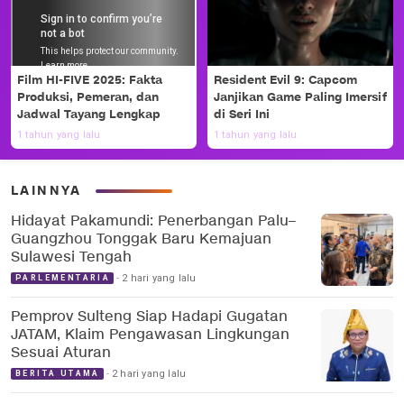
Film HI-FIVE 2025: Fakta
Resident Evil 9: Capcom
Produksi, Pemeran, dan
Janjikan Game Paling Imersif
Jadwal Tayang Lengkap
di Seri Ini
1 tahun yang lalu
1 tahun yang lalu
LAINNYA
Hidayat Pakamundi: Penerbangan Palu–
Guangzhou Tonggak Baru Kemajuan
Sulawesi Tengah
2 hari yang lalu
PARLEMENTARIA
Pemprov Sulteng Siap Hadapi Gugatan
JATAM, Klaim Pengawasan Lingkungan
Sesuai Aturan
2 hari yang lalu
BERITA UTAMA