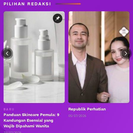
PILIHAN REDAKSI
Republik Perhatian
BARU
Panduan Skincare Pemula: 9
05/07/2026
Kandungan Esensial yang
Wajib Dipahami Wanita
23/07/2026