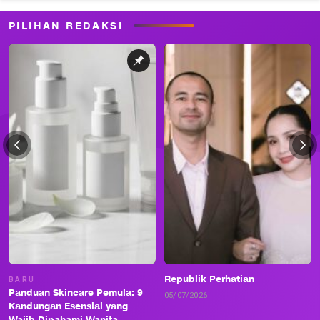
PILIHAN REDAKSI
Republik Perhatian
BARU
Panduan Skincare Pemula: 9
05/07/2026
Kandungan Esensial yang
Wajib Dipahami Wanita