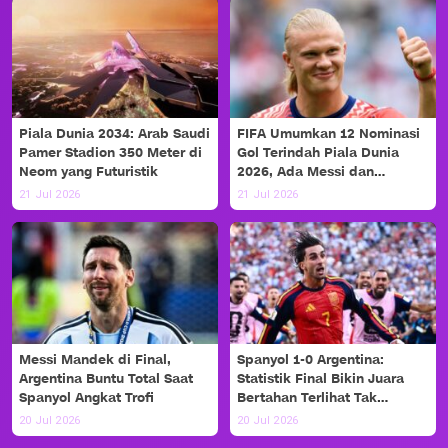
Piala Dunia 2034: Arab Saudi
FIFA Umumkan 12 Nominasi
Pamer Stadion 350 Meter di
Gol Terindah Piala Dunia
Neom yang Futuristik
2026, Ada Messi dan
Haaland!
21 Jul 2026
21 Jul 2026
Messi Mandek di Final,
Spanyol 1-0 Argentina:
Argentina Buntu Total Saat
Statistik Final Bikin Juara
Spanyol Angkat Trofi
Bertahan Terlihat Tak
Berdaya
20 Jul 2026
20 Jul 2026