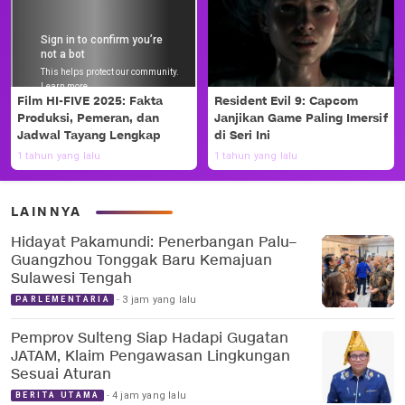
Film HI-FIVE 2025: Fakta
Resident Evil 9: Capcom
Produksi, Pemeran, dan
Janjikan Game Paling Imersif
Jadwal Tayang Lengkap
di Seri Ini
1 tahun yang lalu
1 tahun yang lalu
LAINNYA
Hidayat Pakamundi: Penerbangan Palu–
Guangzhou Tonggak Baru Kemajuan
Sulawesi Tengah
3 jam yang lalu
PARLEMENTARIA
Pemprov Sulteng Siap Hadapi Gugatan
JATAM, Klaim Pengawasan Lingkungan
Sesuai Aturan
4 jam yang lalu
BERITA UTAMA