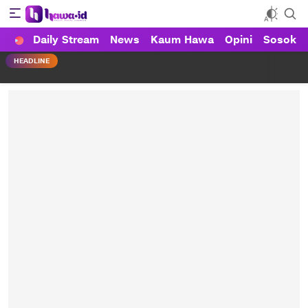
Daily Stream
News
Kaum Hawa
Opini
Sosok
HAWA
Haluan Wanita Indonesia
HEADLINE