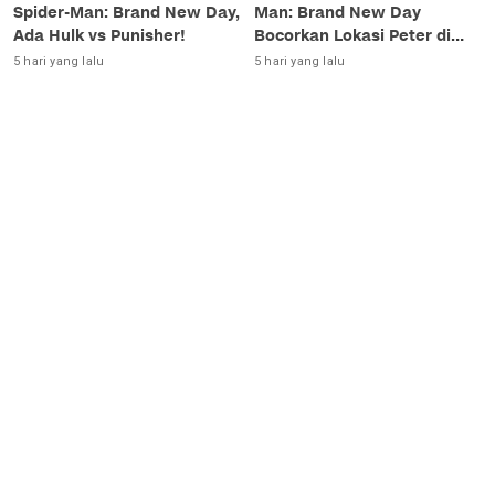
Spider-Man: Brand New Day,
Man: Brand New Day
Ada Hulk vs Punisher!
Bocorkan Lokasi Peter di
Luar Angkasa!
5 hari yang lalu
5 hari yang lalu