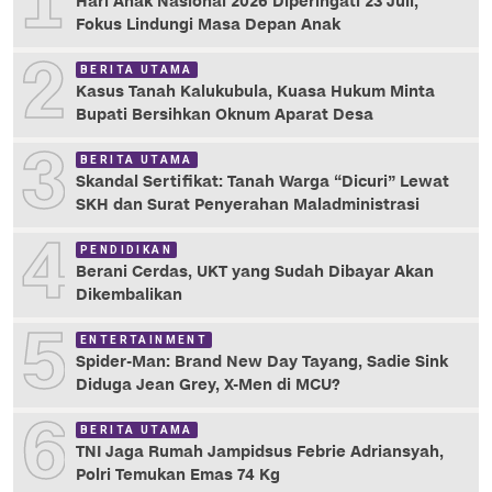
1
Hari Anak Nasional 2026 Diperingati 23 Juli,
Fokus Lindungi Masa Depan Anak
2
BERITA UTAMA
Kasus Tanah Kalukubula, Kuasa Hukum Minta
Bupati Bersihkan Oknum Aparat Desa
3
BERITA UTAMA
Skandal Sertifikat: Tanah Warga “Dicuri” Lewat
SKH dan Surat Penyerahan Maladministrasi
4
PENDIDIKAN
Berani Cerdas, UKT yang Sudah Dibayar Akan
Dikembalikan
5
ENTERTAINMENT
Spider-Man: Brand New Day Tayang, Sadie Sink
Diduga Jean Grey, X-Men di MCU?
6
BERITA UTAMA
TNI Jaga Rumah Jampidsus Febrie Adriansyah,
Polri Temukan Emas 74 Kg