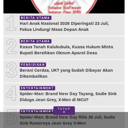
1
BERITA UTAMA
Hari Anak Nasional 2026 Diperingati 23 Juli,
Fokus Lindungi Masa Depan Anak
2
BERITA UTAMA
Kasus Tanah Kalukubula, Kuasa Hukum Minta
Bupati Bersihkan Oknum Aparat Desa
3
PENDIDIKAN
Berani Cerdas, UKT yang Sudah Dibayar Akan
Dikembalikan
4
ENTERTAINMENT
Spider-Man: Brand New Day Tayang, Sadie Sink
Diduga Jean Grey, X-Men di MCU?
5
TUTUP
ENTERTAINMENT
Spider-Man: Brand New Day Rilis 30 Juli, Sadie
Sink Rumornya Jean Grey X-Men