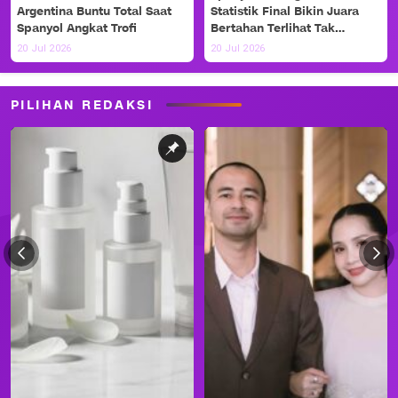
Argentina Buntu Total Saat
Statistik Final Bikin Juara
Spanyol Angkat Trofi
Bertahan Terlihat Tak
Berdaya
20 Jul 2026
20 Jul 2026
PILIHAN REDAKSI