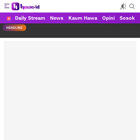
Daily Stream
News
Kaum Hawa
Opini
Sosok
HAWA
Haluan Wanita Indonesia
HEADLINE