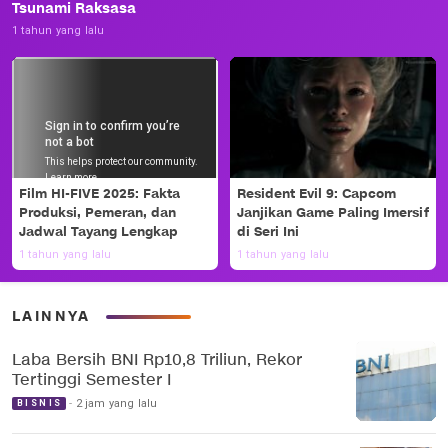
Tsunami Raksasa
1 tahun yang lalu
Film HI-FIVE 2025: Fakta
Resident Evil 9: Capcom
Produksi, Pemeran, dan
Janjikan Game Paling Imersif
Jadwal Tayang Lengkap
di Seri Ini
1 tahun yang lalu
1 tahun yang lalu
LAINNYA
Laba Bersih BNI Rp10,8 Triliun, Rekor
Tertinggi Semester I
2 jam yang lalu
BISNIS