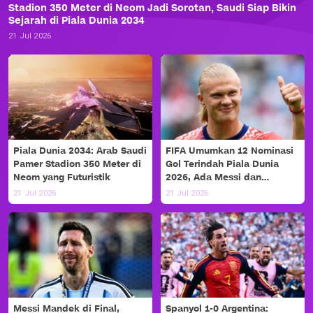
Stadion 350 Meter di Neom Jadi Sorotan, Saudi Siap Bikin
Sejarah di Piala Dunia 2034
21 Jul 2026
Piala Dunia 2034: Arab Saudi
FIFA Umumkan 12 Nominasi
Pamer Stadion 350 Meter di
Gol Terindah Piala Dunia
Neom yang Futuristik
2026, Ada Messi dan
Haaland!
21 Jul 2026
21 Jul 2026
Messi Mandek di Final,
Spanyol 1-0 Argentina: