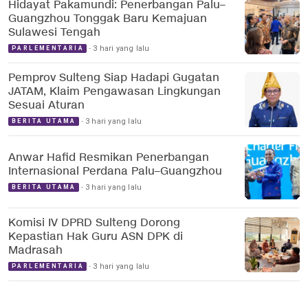
Hidayat Pakamundi: Penerbangan Palu–
Guangzhou Tonggak Baru Kemajuan
Sulawesi Tengah
3 hari yang lalu
PARLEMENTARIA
Pemprov Sulteng Siap Hadapi Gugatan
JATAM, Klaim Pengawasan Lingkungan
Sesuai Aturan
3 hari yang lalu
BERITA UTAMA
Anwar Hafid Resmikan Penerbangan
Internasional Perdana Palu–Guangzhou
3 hari yang lalu
BERITA UTAMA
Komisi IV DPRD Sulteng Dorong
Kepastian Hak Guru ASN DPK di
Madrasah
3 hari yang lalu
PARLEMENTARIA