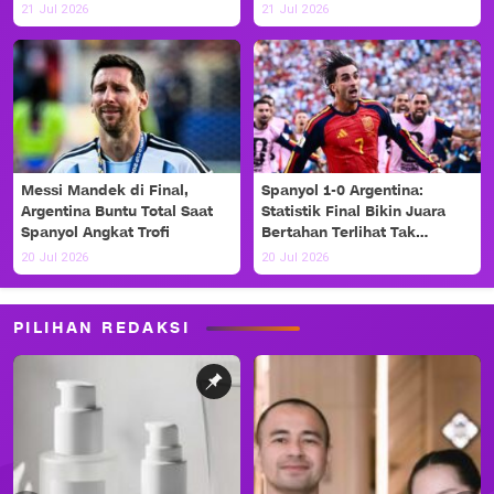
Haaland!
21 Jul 2026
21 Jul 2026
Messi Mandek di Final,
Spanyol 1-0 Argentina:
Argentina Buntu Total Saat
Statistik Final Bikin Juara
Spanyol Angkat Trofi
Bertahan Terlihat Tak
Berdaya
20 Jul 2026
20 Jul 2026
PILIHAN REDAKSI