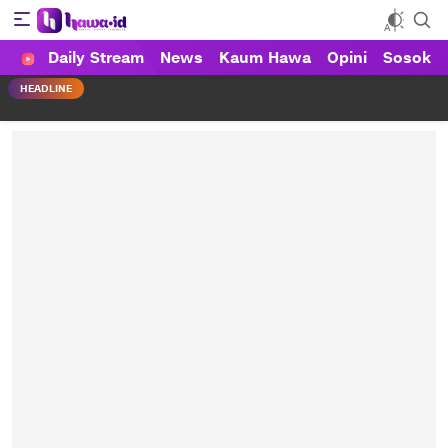
Daily Stream
News
Kaum Hawa
Opini
Sosok
HAWA
Haluan Wanita Indonesia
HEADLINE