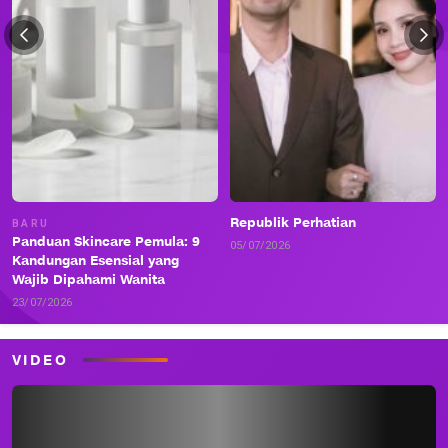
Republik Perhatian
BARU
Panduan Skincare Pemula: 9
05/07/2026
Kandungan Esensial yang
Wajib Dipahami Wanita
23/07/2026
VIDEO