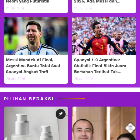
Neom yang Futuristik
2026, Ada Messi dan
Haaland!
21 Jul 2026
21 Jul 2026
Messi Mandek di Final,
Spanyol 1-0 Argentina:
Argentina Buntu Total Saat
Statistik Final Bikin Juara
Spanyol Angkat Trofi
Bertahan Terlihat Tak
Berdaya
20 Jul 2026
20 Jul 2026
PILIHAN REDAKSI