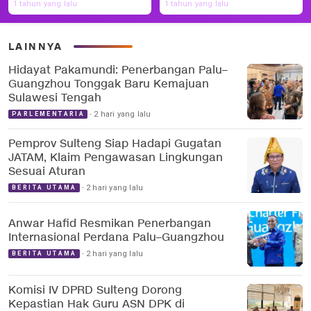
1 tahun yang lalu
1 tahun yang lalu
LAINNYA
Hidayat Pakamundi: Penerbangan Palu–
Guangzhou Tonggak Baru Kemajuan
Sulawesi Tengah
2 hari yang lalu
PARLEMENTARIA
Pemprov Sulteng Siap Hadapi Gugatan
JATAM, Klaim Pengawasan Lingkungan
Sesuai Aturan
2 hari yang lalu
BERITA UTAMA
Anwar Hafid Resmikan Penerbangan
Internasional Perdana Palu–Guangzhou
2 hari yang lalu
BERITA UTAMA
Komisi IV DPRD Sulteng Dorong
Kepastian Hak Guru ASN DPK di