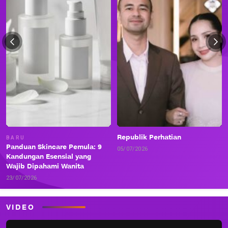
Republik Perhatian
BARU
Panduan Skincare Pemula: 9
05/07/2026
Kandungan Esensial yang
Wajib Dipahami Wanita
23/07/2026
VIDEO