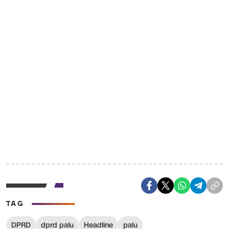
TAG
DPRD
dprd palu
Headline
palu