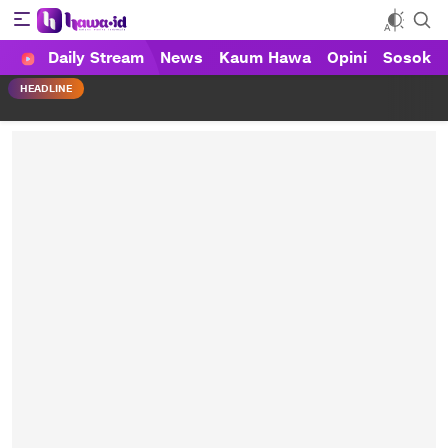
Daily Stream
News
Kaum Hawa
Opini
Sosok
HAWA
Haluan Wanita Indonesia
HEADLINE