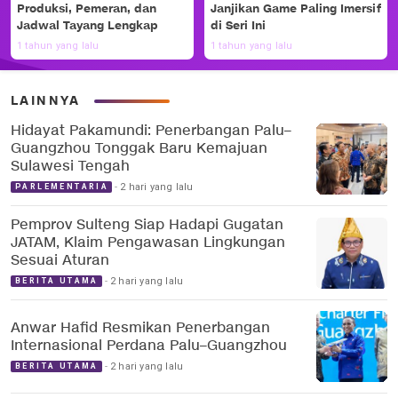
Produksi, Pemeran, dan
Janjikan Game Paling Imersif
Jadwal Tayang Lengkap
di Seri Ini
1 tahun yang lalu
1 tahun yang lalu
LAINNYA
Hidayat Pakamundi: Penerbangan Palu–
Guangzhou Tonggak Baru Kemajuan
Sulawesi Tengah
2 hari yang lalu
PARLEMENTARIA
Pemprov Sulteng Siap Hadapi Gugatan
JATAM, Klaim Pengawasan Lingkungan
Sesuai Aturan
2 hari yang lalu
BERITA UTAMA
Anwar Hafid Resmikan Penerbangan
Internasional Perdana Palu–Guangzhou
2 hari yang lalu
BERITA UTAMA