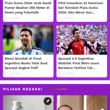
Piala Dunia 2034: Arab Saudi
FIFA Umumkan 12 Nominasi
Pamer Stadion 350 Meter di
Gol Terindah Piala Dunia
Neom yang Futuristik
2026, Ada Messi dan
Haaland!
21 Jul 2026
21 Jul 2026
Messi Mandek di Final,
Spanyol 1-0 Argentina:
Argentina Buntu Total Saat
Statistik Final Bikin Juara
Spanyol Angkat Trofi
Bertahan Terlihat Tak
Berdaya
20 Jul 2026
20 Jul 2026
PILIHAN REDAKSI