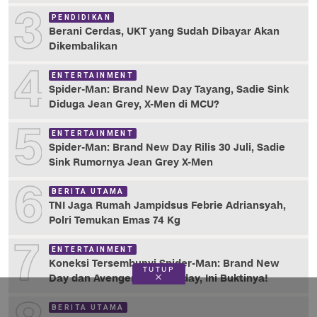
3
PENDIDIKAN
Berani Cerdas, UKT yang Sudah Dibayar Akan
Dikembalikan
4
ENTERTAINMENT
Spider-Man: Brand New Day Tayang, Sadie Sink
Diduga Jean Grey, X-Men di MCU?
5
ENTERTAINMENT
Spider-Man: Brand New Day Rilis 30 Juli, Sadie
Sink Rumornya Jean Grey X-Men
6
BERITA UTAMA
TNI Jaga Rumah Jampidsus Febrie Adriansyah,
Polri Temukan Emas 74 Kg
7
ENTERTAINMENT
Koneksi Tersembunyi Spider-Man: Brand New
TUTUP
Day dan Avengers: Doomsday, Ini Buktinya!
BERITA UTAMA