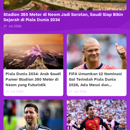
Stadion 350 Meter di Neom Jadi Sorotan, Saudi Siap Bikin
Sejarah di Piala Dunia 2034
21 Jul 2026
Piala Dunia 2034: Arab Saudi
FIFA Umumkan 12 Nominasi
Pamer Stadion 350 Meter di
Gol Terindah Piala Dunia
Neom yang Futuristik
2026, Ada Messi dan
Haaland!
21 Jul 2026
21 Jul 2026