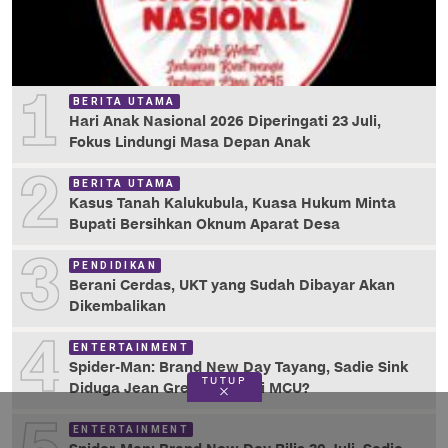
1
BERITA UTAMA
Hari Anak Nasional 2026 Diperingati 23 Juli,
Fokus Lindungi Masa Depan Anak
2
BERITA UTAMA
Kasus Tanah Kalukubula, Kuasa Hukum Minta
Bupati Bersihkan Oknum Aparat Desa
3
PENDIDIKAN
Berani Cerdas, UKT yang Sudah Dibayar Akan
Dikembalikan
4
ENTERTAINMENT
Spider-Man: Brand New Day Tayang, Sadie Sink
TUTUP
Diduga Jean Grey, X-Men di MCU?
ENTERTAINMENT