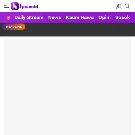
Daily Stream
News
Kaum Hawa
Opini
Sosok
HAWA
Haluan Wanita Indonesia
HEADLINE