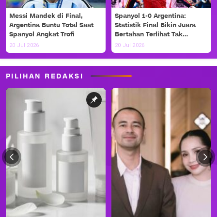
Messi Mandek di Final,
Spanyol 1-0 Argentina:
Argentina Buntu Total Saat
Statistik Final Bikin Juara
Spanyol Angkat Trofi
Bertahan Terlihat Tak
Berdaya
20 Jul 2026
20 Jul 2026
PILIHAN REDAKSI