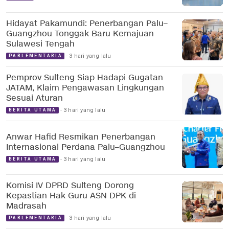
Hidayat Pakamundi: Penerbangan Palu–
Guangzhou Tonggak Baru Kemajuan
Sulawesi Tengah
3 hari yang lalu
PARLEMENTARIA
Pemprov Sulteng Siap Hadapi Gugatan
JATAM, Klaim Pengawasan Lingkungan
Sesuai Aturan
3 hari yang lalu
BERITA UTAMA
Anwar Hafid Resmikan Penerbangan
Internasional Perdana Palu–Guangzhou
3 hari yang lalu
BERITA UTAMA
Komisi IV DPRD Sulteng Dorong
Kepastian Hak Guru ASN DPK di
Madrasah
3 hari yang lalu
PARLEMENTARIA