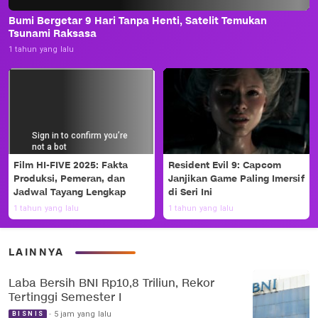
Bumi Bergetar 9 Hari Tanpa Henti, Satelit Temukan
Tsunami Raksasa
1 tahun yang lalu
Film HI-FIVE 2025: Fakta
Resident Evil 9: Capcom
Produksi, Pemeran, dan
Janjikan Game Paling Imersif
Jadwal Tayang Lengkap
di Seri Ini
1 tahun yang lalu
1 tahun yang lalu
LAINNYA
Laba Bersih BNI Rp10,8 Triliun, Rekor
Tertinggi Semester I
5 jam yang lalu
BISNIS