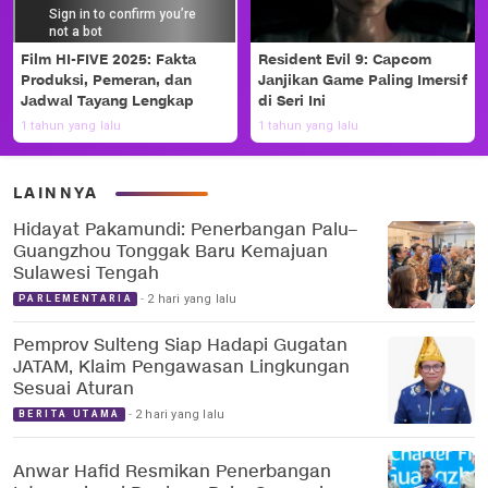
Film HI-FIVE 2025: Fakta
Resident Evil 9: Capcom
Produksi, Pemeran, dan
Janjikan Game Paling Imersif
Jadwal Tayang Lengkap
di Seri Ini
1 tahun yang lalu
1 tahun yang lalu
LAINNYA
Hidayat Pakamundi: Penerbangan Palu–
Guangzhou Tonggak Baru Kemajuan
Sulawesi Tengah
2 hari yang lalu
PARLEMENTARIA
Pemprov Sulteng Siap Hadapi Gugatan
JATAM, Klaim Pengawasan Lingkungan
Sesuai Aturan
2 hari yang lalu
BERITA UTAMA
Anwar Hafid Resmikan Penerbangan