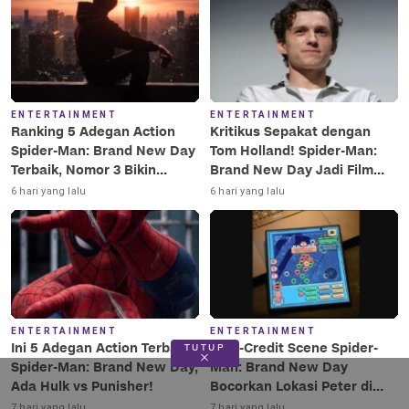
ENTERTAINMENT
ENTERTAINMENT
Ranking 5 Adegan Action
Kritikus Sepakat dengan
Spider-Man: Brand New Day
Tom Holland! Spider-Man:
Terbaik, Nomor 3 Bikin
Brand New Day Jadi Film
Terkesima!
Terbaik Era MCU
6 hari yang lalu
6 hari yang lalu
ENTERTAINMENT
ENTERTAINMENT
Ini 5 Adegan Action Terbaik
Post-Credit Scene Spider-
TUTUP
Spider-Man: Brand New Day,
Man: Brand New Day
Ada Hulk vs Punisher!
Bocorkan Lokasi Peter di
Luar Angkasa!
7 hari yang lalu
7 hari yang lalu