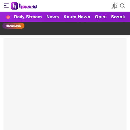
Daily Stream
News
Kaum Hawa
Opini
Sosok
HAWA
Haluan Wanita Indonesia
HEADLINE