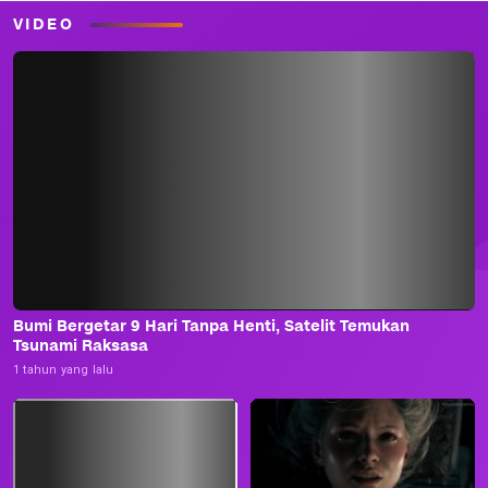
VIDEO
Bumi Bergetar 9 Hari Tanpa Henti, Satelit Temukan
Tsunami Raksasa
1 tahun yang lalu