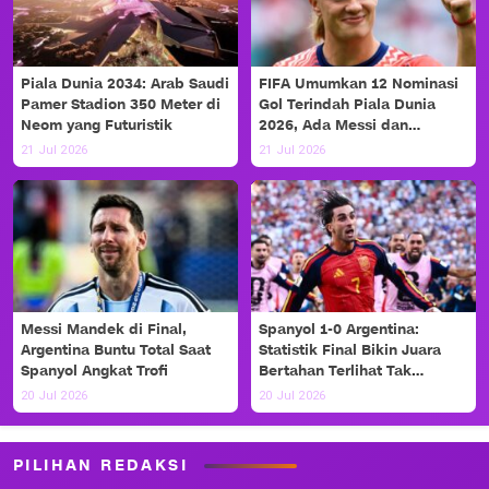
Piala Dunia 2034: Arab Saudi
FIFA Umumkan 12 Nominasi
Pamer Stadion 350 Meter di
Gol Terindah Piala Dunia
Neom yang Futuristik
2026, Ada Messi dan
Haaland!
21 Jul 2026
21 Jul 2026
Messi Mandek di Final,
Spanyol 1-0 Argentina:
Argentina Buntu Total Saat
Statistik Final Bikin Juara
Spanyol Angkat Trofi
Bertahan Terlihat Tak
Berdaya
20 Jul 2026
20 Jul 2026
PILIHAN REDAKSI