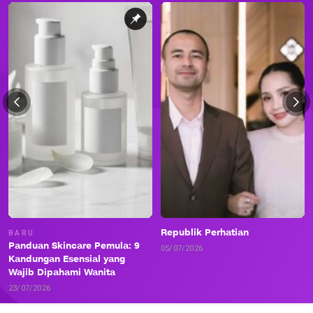
Republik Perhatian
BARU
Panduan Skincare Pemula: 9
05/07/2026
Kandungan Esensial yang
Wajib Dipahami Wanita
23/07/2026