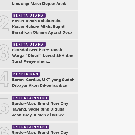
Lindungi Masa Depan Anak
2
BERITA UTAMA
Kasus Tanah Kalukubula,
Kuasa Hukum Minta Bupati
Bersihkan Oknum Aparat Desa
3
BERITA UTAMA
Skandal Sertifikat: Tanah
Warga “Dicuri” Lewat SKH dan
Surat Penyerahan
Maladministrasi
4
PENDIDIKAN
Berani Cerdas, UKT yang Sudah
Dibayar Akan Dikembalikan
5
ENTERTAINMENT
Spider-Man: Brand New Day
Tayang, Sadie Sink Diduga
Jean Grey, X-Men di MCU?
ENTERTAINMENT
Spider-Man: Brand New Day