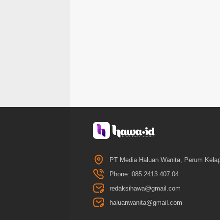
PT Media Haluan Wanita, Perum Kelap
Phone: 085 2413 407 04
redaksihawa@gmail.com
haluanwanita@gmail.com