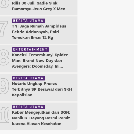
6
Rilis 30 Juli, Sadie Sink
Rumornya Jean Grey X-Men
7
BERITA UTAMA
TNI Jaga Rumah Jampidsus
Febrie Adriansyah, Polri
Temukan Emas 74 Kg
8
ENTERTAINMENT
Koneksi Tersembunyi Spider-
Man: Brand New Day dan
Avengers: Doomsday, Ini
Buktinya!
9
BERITA UTAMA
Notaris Ungkap Proses
Terbitnya SP Berawal dari SKH
Kepolisian
10
BERITA UTAMA
Kabar Mengejutkan dari BGN:
Nanik S. Deyang Resmi Pamit
karena Alasan Kesehatan