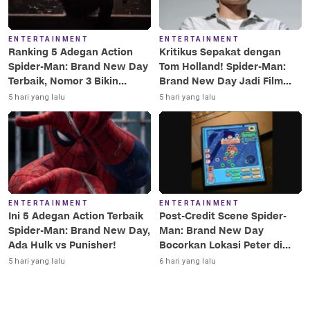
ENTERTAINMENT
ENTERTAINMENT
Ranking 5 Adegan Action
Kritikus Sepakat dengan
Spider-Man: Brand New Day
Tom Holland! Spider-Man:
Terbaik, Nomor 3 Bikin
Brand New Day Jadi Film
Terkesima!
Terbaik Era MCU
5 hari yang lalu
5 hari yang lalu
ENTERTAINMENT
ENTERTAINMENT
Ini 5 Adegan Action Terbaik
Post-Credit Scene Spider-
Spider-Man: Brand New Day,
Man: Brand New Day
Ada Hulk vs Punisher!
Bocorkan Lokasi Peter di
Luar Angkasa!
5 hari yang lalu
6 hari yang lalu