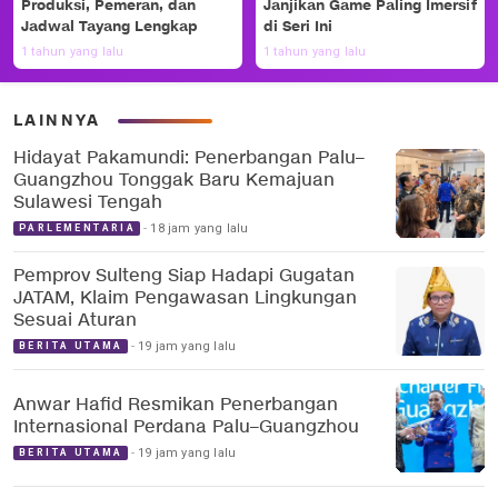
Produksi, Pemeran, dan
Janjikan Game Paling Imersif
Jadwal Tayang Lengkap
di Seri Ini
1 tahun yang lalu
1 tahun yang lalu
LAINNYA
Hidayat Pakamundi: Penerbangan Palu–
Guangzhou Tonggak Baru Kemajuan
Sulawesi Tengah
18 jam yang lalu
PARLEMENTARIA
Pemprov Sulteng Siap Hadapi Gugatan
JATAM, Klaim Pengawasan Lingkungan
Sesuai Aturan
19 jam yang lalu
BERITA UTAMA
Anwar Hafid Resmikan Penerbangan
Internasional Perdana Palu–Guangzhou
19 jam yang lalu
BERITA UTAMA