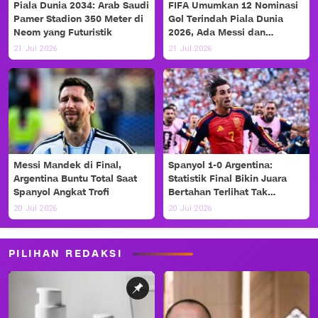
Piala Dunia 2034: Arab Saudi
FIFA Umumkan 12 Nominasi
Pamer Stadion 350 Meter di
Gol Terindah Piala Dunia
Neom yang Futuristik
2026, Ada Messi dan
Haaland!
21 Jul 2026
21 Jul 2026
Messi Mandek di Final,
Spanyol 1-0 Argentina:
Argentina Buntu Total Saat
Statistik Final Bikin Juara
Spanyol Angkat Trofi
Bertahan Terlihat Tak
Berdaya
20 Jul 2026
20 Jul 2026
PILIHAN REDAKSI