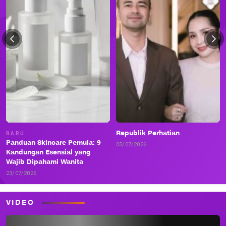
Republik Perhatian
BARU
Panduan Skincare Pemula: 9
05/07/2026
Kandungan Esensial yang
Wajib Dipahami Wanita
23/07/2026
VIDEO