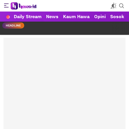
Daily Stream
News
Kaum Hawa
Opini
Sosok
HAWA
Haluan Wanita Indonesia
HEADLINE