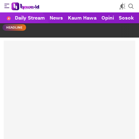
Daily Stream
News
Kaum Hawa
Opini
Sosok
HAWA
Haluan Wanita Indonesia
HEADLINE