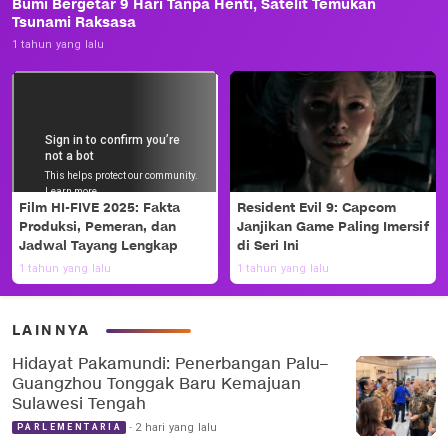
Bumi Bergetar 9 Hari Tanpa Henti, Satelit Temukan
Tsunami Raksasa
1 tahun yang lalu
Film HI-FIVE 2025: Fakta
Resident Evil 9: Capcom
Produksi, Pemeran, dan
Janjikan Game Paling Imersif
Jadwal Tayang Lengkap
di Seri Ini
1 tahun yang lalu
1 tahun yang lalu
LAINNYA
Hidayat Pakamundi: Penerbangan Palu–
Guangzhou Tonggak Baru Kemajuan
Sulawesi Tengah
2 hari yang lalu
PARLEMENTARIA