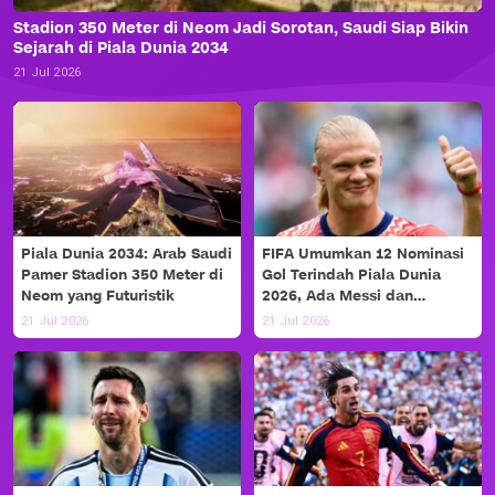
Stadion 350 Meter di Neom Jadi Sorotan, Saudi Siap Bikin
Sejarah di Piala Dunia 2034
21 Jul 2026
Piala Dunia 2034: Arab Saudi
FIFA Umumkan 12 Nominasi
Pamer Stadion 350 Meter di
Gol Terindah Piala Dunia
Neom yang Futuristik
2026, Ada Messi dan
Haaland!
21 Jul 2026
21 Jul 2026