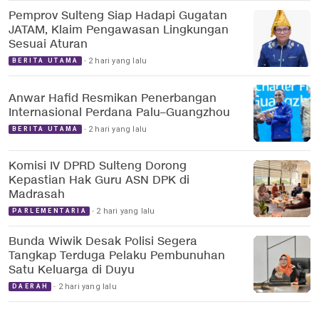
Pemprov Sulteng Siap Hadapi Gugatan
JATAM, Klaim Pengawasan Lingkungan
Sesuai Aturan
2 hari yang lalu
BERITA UTAMA
Anwar Hafid Resmikan Penerbangan
Internasional Perdana Palu–Guangzhou
2 hari yang lalu
BERITA UTAMA
Komisi IV DPRD Sulteng Dorong
Kepastian Hak Guru ASN DPK di
Madrasah
2 hari yang lalu
PARLEMENTARIA
Bunda Wiwik Desak Polisi Segera
Tangkap Terduga Pelaku Pembunuhan
Satu Keluarga di Duyu
2 hari yang lalu
DAERAH