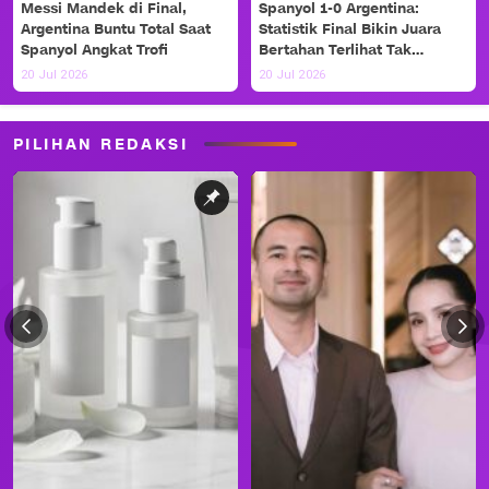
Messi Mandek di Final,
Spanyol 1-0 Argentina:
Argentina Buntu Total Saat
Statistik Final Bikin Juara
Spanyol Angkat Trofi
Bertahan Terlihat Tak
Berdaya
20 Jul 2026
20 Jul 2026
PILIHAN REDAKSI