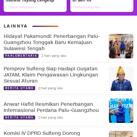
Jadwal Tayang Lengkap
di Seri Ini
1 tahun yang lalu
1 tahun yang lalu
LAINNYA
Hidayat Pakamundi: Penerbangan Palu–
Guangzhou Tonggak Baru Kemajuan
Sulawesi Tengah
2 hari yang lalu
PARLEMENTARIA
Pemprov Sulteng Siap Hadapi Gugatan
JATAM, Klaim Pengawasan Lingkungan
Sesuai Aturan
2 hari yang lalu
BERITA UTAMA
Anwar Hafid Resmikan Penerbangan
Internasional Perdana Palu–Guangzhou
2 hari yang lalu
BERITA UTAMA
Komisi IV DPRD Sulteng Dorong