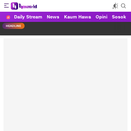
Daily Stream
News
Kaum Hawa
Opini
Sosok
HAWA
Haluan Wanita Indonesia
HEADLINE