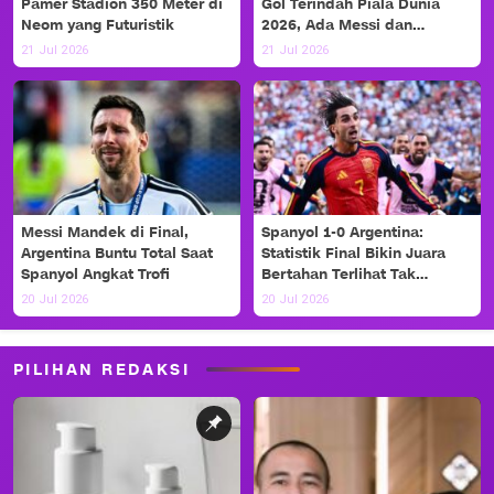
Pamer Stadion 350 Meter di
Gol Terindah Piala Dunia
Neom yang Futuristik
2026, Ada Messi dan
Haaland!
21 Jul 2026
21 Jul 2026
Messi Mandek di Final,
Spanyol 1-0 Argentina:
Argentina Buntu Total Saat
Statistik Final Bikin Juara
Spanyol Angkat Trofi
Bertahan Terlihat Tak
Berdaya
20 Jul 2026
20 Jul 2026
PILIHAN REDAKSI