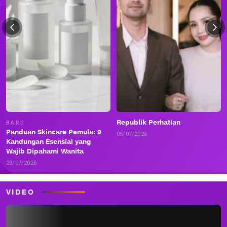
Republik Perhatian
BARU
Panduan Skincare Pemula: 9
05/07/2026
Kandungan Esensial yang
Wajib Dipahami Wanita
23/07/2026
VIDEO