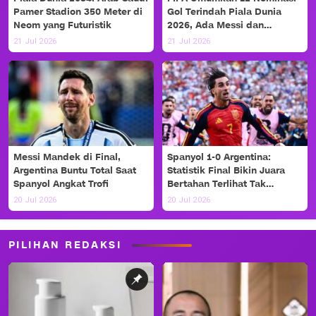
Pamer Stadion 350 Meter di
Gol Terindah Piala Dunia
Neom yang Futuristik
2026, Ada Messi dan
Haaland!
21 Jul 2026
21 Jul 2026
Messi Mandek di Final,
Spanyol 1-0 Argentina:
Argentina Buntu Total Saat
Statistik Final Bikin Juara
Spanyol Angkat Trofi
Bertahan Terlihat Tak
Berdaya
20 Jul 2026
20 Jul 2026
PILIHAN REDAKSI