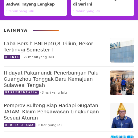
Jadwal Tayang Lengkap
di Seri Ini
1 tahun yang lalu
1 tahun yang lalu
LAINNYA
Laba Bersih BNI Rp10,8 Triliun, Rekor
Tertinggi Semester I
22 menit yang lalu
BISNIS
Hidayat Pakamundi: Penerbangan Palu–
Guangzhou Tonggak Baru Kemajuan
Sulawesi Tengah
3 hari yang lalu
PARLEMENTARIA
Pemprov Sulteng Siap Hadapi Gugatan
JATAM, Klaim Pengawasan Lingkungan
Sesuai Aturan
3 hari yang lalu
BERITA UTAMA