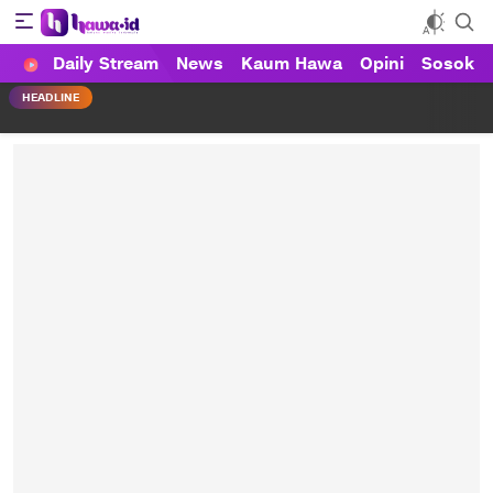
Daily Stream
News
Kaum Hawa
Opini
Sosok
HAWA
Haluan Wanita Indonesia
HEADLINE