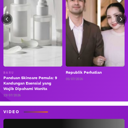
Republik Perhatian
BARU
Panduan Skincare Pemula: 9
05/07/2026
Kandungan Esensial yang
Wajib Dipahami Wanita
23/07/2026
VIDEO