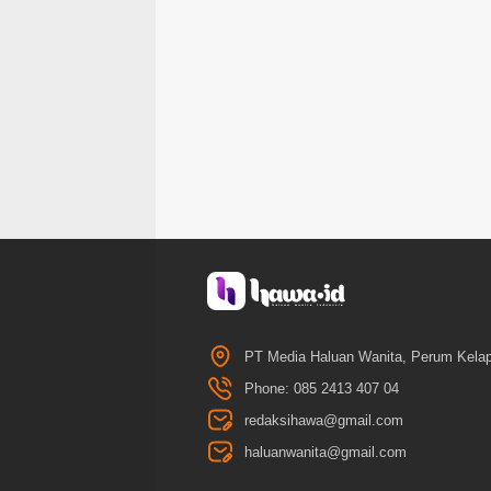
PT Media Haluan Wanita, Perum Kelap
Phone: 085 2413 407 04
redaksihawa@gmail.com
haluanwanita@gmail.com