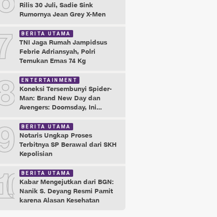
6
Rilis 30 Juli, Sadie Sink
Rumornya Jean Grey X-Men
7
BERITA UTAMA
TNI Jaga Rumah Jampidsus
Febrie Adriansyah, Polri
Temukan Emas 74 Kg
8
ENTERTAINMENT
Koneksi Tersembunyi Spider-
Man: Brand New Day dan
Avengers: Doomsday, Ini
Buktinya!
9
BERITA UTAMA
Notaris Ungkap Proses
Terbitnya SP Berawal dari SKH
Kepolisian
10
BERITA UTAMA
Kabar Mengejutkan dari BGN:
Nanik S. Deyang Resmi Pamit
karena Alasan Kesehatan