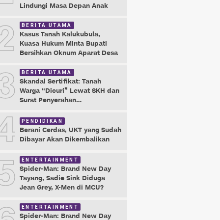
Lindungi Masa Depan Anak
2
BERITA UTAMA
Kasus Tanah Kalukubula,
Kuasa Hukum Minta Bupati
Bersihkan Oknum Aparat Desa
3
BERITA UTAMA
Skandal Sertifikat: Tanah
Warga “Dicuri” Lewat SKH dan
Surat Penyerahan
Maladministrasi
4
PENDIDIKAN
Berani Cerdas, UKT yang Sudah
Dibayar Akan Dikembalikan
5
ENTERTAINMENT
Spider-Man: Brand New Day
Tayang, Sadie Sink Diduga
Jean Grey, X-Men di MCU?
ENTERTAINMENT
Spider-Man: Brand New Day