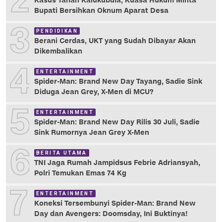
2
Kasus Tanah Kalukubula, Kuasa Hukum Minta
Bupati Bersihkan Oknum Aparat Desa
3
PENDIDIKAN
Berani Cerdas, UKT yang Sudah Dibayar Akan
Dikembalikan
4
ENTERTAINMENT
Spider-Man: Brand New Day Tayang, Sadie Sink
Diduga Jean Grey, X-Men di MCU?
5
ENTERTAINMENT
Spider-Man: Brand New Day Rilis 30 Juli, Sadie
Sink Rumornya Jean Grey X-Men
6
BERITA UTAMA
TNI Jaga Rumah Jampidsus Febrie Adriansyah,
Polri Temukan Emas 74 Kg
7
ENTERTAINMENT
Koneksi Tersembunyi Spider-Man: Brand New
Day dan Avengers: Doomsday, Ini Buktinya!