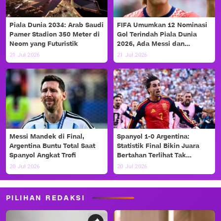
Piala Dunia 2034: Arab Saudi
FIFA Umumkan 12 Nominasi
Pamer Stadion 350 Meter di
Gol Terindah Piala Dunia
Neom yang Futuristik
2026, Ada Messi dan
Haaland!
21 Jul 2026
21 Jul 2026
Messi Mandek di Final,
Spanyol 1-0 Argentina:
Argentina Buntu Total Saat
Statistik Final Bikin Juara
Spanyol Angkat Trofi
Bertahan Terlihat Tak
Berdaya
20 Jul 2026
20 Jul 2026
PILIHAN REDAKSI