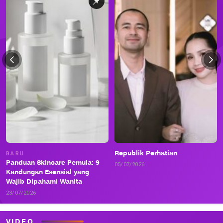
Republik Perhatian
BARU
Panduan Skincare Pemula: 9
05/07/2026
Kandungan Esensial yang
Wajib Dipahami Wanita
23/07/2026
VIDEO