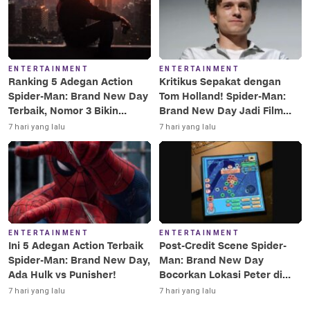
ENTERTAINMENT
ENTERTAINMENT
Ranking 5 Adegan Action
Kritikus Sepakat dengan
Spider-Man: Brand New Day
Tom Holland! Spider-Man:
Terbaik, Nomor 3 Bikin
Brand New Day Jadi Film
Terkesima!
Terbaik Era MCU
7 hari yang lalu
7 hari yang lalu
ENTERTAINMENT
ENTERTAINMENT
Ini 5 Adegan Action Terbaik
Post-Credit Scene Spider-
Spider-Man: Brand New Day,
Man: Brand New Day
Ada Hulk vs Punisher!
Bocorkan Lokasi Peter di
Luar Angkasa!
7 hari yang lalu
7 hari yang lalu