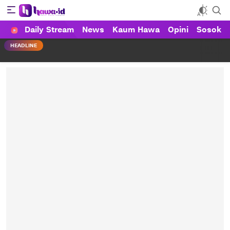
Daily Stream
News
Kaum Hawa
Opini
Sosok
HAWA
Haluan Wanita Indonesia
HEADLINE