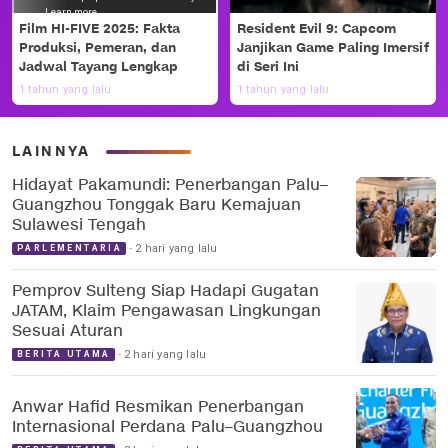
Film HI-FIVE 2025: Fakta
Resident Evil 9: Capcom
Produksi, Pemeran, dan
Janjikan Game Paling Imersif
Jadwal Tayang Lengkap
di Seri Ini
1 tahun yang lalu
1 tahun yang lalu
LAINNYA
Hidayat Pakamundi: Penerbangan Palu–
Guangzhou Tonggak Baru Kemajuan
Sulawesi Tengah
2 hari yang lalu
PARLEMENTARIA
Pemprov Sulteng Siap Hadapi Gugatan
JATAM, Klaim Pengawasan Lingkungan
Sesuai Aturan
2 hari yang lalu
BERITA UTAMA
Anwar Hafid Resmikan Penerbangan
Internasional Perdana Palu–Guangzhou