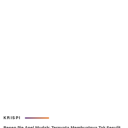
KRISPI
Resep Pie Apel Mudah: Ternyata Membuatnya Tak Sesulit