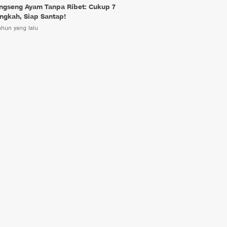
ngseng Ayam Tanpa Ribet: Cukup 7
ngkah, Siap Santap!
ahun yang lalu