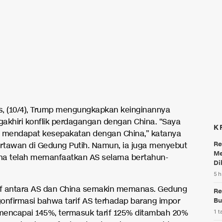
, (10/4), Trump mengungkapkan keinginannya
akhiri konflik perdagangan dengan China. “Saya
K
li mendapat kesepakatan dengan China,” katanya
Re
tawan di Gedung Putih. Namun, ia juga menyebut
Me
na telah memanfaatkan AS selama bertahun-
Di
5 h
if antara AS dan China semakin memanas. Gedung
Re
Bu
onfirmasi bahwa tarif AS terhadap barang impor
 mencapai 145%, termasuk tarif 125% ditambah 20%
1 t