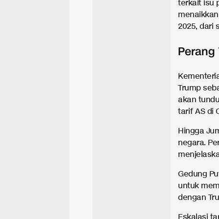
terkait is
menaikkan 
2025, dari
Perang 
Kementeria
Trump seba
akan tundu
tarif AS d
Hingga Jum
negara. Pe
menjelaska
Gedung Put
untuk memi
dengan Tru
Eskalasi t