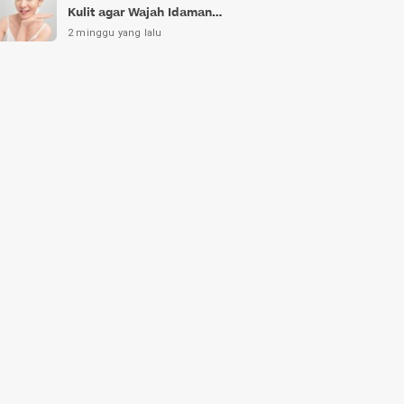
Kulit agar Wajah Idaman
Bukan Sekadar Mimpi
2 minggu yang lalu