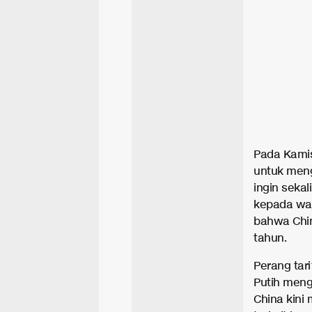
Pada Kamis
untuk meng
ingin seka
kepada war
bahwa Chi
tahun.
Perang tar
Putih meng
China kini