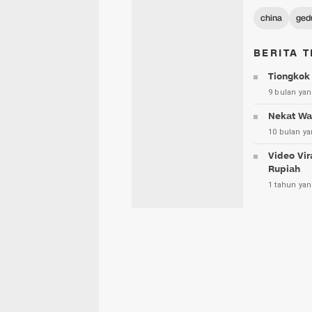
china
ged
BERITA T
Tiongkok 
9 bulan yan
Nekat Wan
10 bulan ya
Video Vir
Rupiah
1 tahun yan