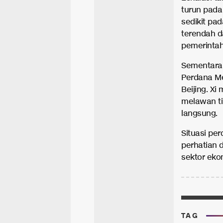
turun pada
sedikit pa
terendah da
pemerintah
Sementara 
Perdana Me
Beijing. X
melawan ti
langsung.
Situasi pe
perhatian 
sektor ekon
TAG