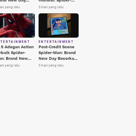
and New Day
Holland! Spider-
rbaik, Nomor 3
Man: Brand New
ari yang lalu
5 hari yang lalu
kin Terkesima!
Day Jadi Film
Terbaik Era MCU
NTERTAINMENT
ENTERTAINMENT
i 5 Adegan Action
Post-Credit Scene
rbaik Spider-
Spider-Man: Brand
n: Brand New
New Day Bocorkan
y, Ada Hulk vs
Lokasi Peter di Luar
ari yang lalu
5 hari yang lalu
nisher!
Angkasa!