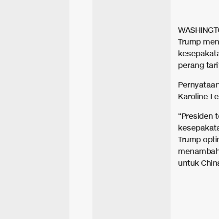
WASHINGTON
Trump men
kesepakata
perang tar
Pernyataan
Karoline Le
“Presiden 
kesepakata
Trump opti
menambahka
untuk China