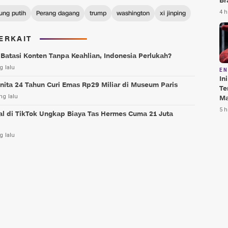
Br
Te
4 h
ung putih
Perang dagang
trump
washington
xi jinping
Bi
ERKAIT
Batasi Konten Tanpa Keahlian, Indonesia Perlukah?
g lalu
E
In
ita 24 Tahun Curi Emas Rp29 Miliar di Museum Paris
Te
ng lalu
Ma
Da
5 h
al di TikTok Ungkap Biaya Tas Hermes Cuma 21 Juta
Pu
g lalu