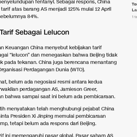
u penyelundupan fentanyl. Sebagai respons, China
To
tarif atas barang AS menjadi 125% mulai 12 April
La
 sebelumnya 84%.
1 t
Tarif Sebagai Lelucon
n Keuangan China menyebut kebijakan tarif
gai “lelucon” dan menegaskan bahwa Beijing tidak
k pada tekanan. China juga berencana menantang
i Organisasi Perdagangan Dunia (WTO).
at, belum ada negosiasi resmi antara kedua
rwakilan perdagangan AS, Jamieson Greer,
n bahwa sampai saat ini belum ada pembicaraan.
ih menyatakan telah menghubungi pejabat China
nta Presiden Xi Jinping memulai pembicaraan
mp, tetapi belum ada respons dari Beijing.
arif ini memengaruhi pasar global. Pasar saham AS