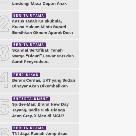
Lindungi Masa Depan Anak
2
BERITA UTAMA
Kasus Tanah Kalukubula,
Kuasa Hukum Minta Bupati
Bersihkan Oknum Aparat Desa
3
BERITA UTAMA
Skandal Sertifikat: Tanah
Warga “Dicuri” Lewat SKH dan
Surat Penyerahan
Maladministrasi
4
PENDIDIKAN
Berani Cerdas, UKT yang Sudah
Dibayar Akan Dikembalikan
5
ENTERTAINMENT
Spider-Man: Brand New Day
Tayang, Sadie Sink Diduga
Jean Grey, X-Men di MCU?
BERITA UTAMA
TNI Jaga Rumah Jampidsus