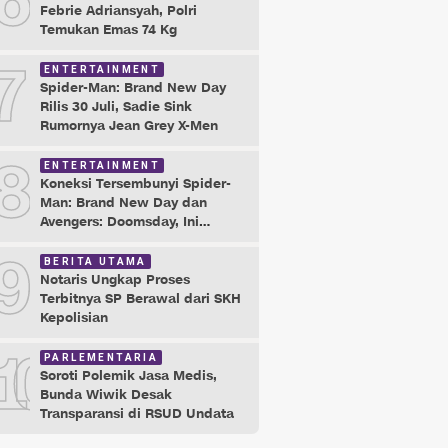
6
Febrie Adriansyah, Polri
Temukan Emas 74 Kg
7
ENTERTAINMENT
Spider-Man: Brand New Day
Rilis 30 Juli, Sadie Sink
Rumornya Jean Grey X-Men
8
ENTERTAINMENT
Koneksi Tersembunyi Spider-
Man: Brand New Day dan
Avengers: Doomsday, Ini
Buktinya!
9
BERITA UTAMA
Notaris Ungkap Proses
Terbitnya SP Berawal dari SKH
Kepolisian
10
PARLEMENTARIA
Soroti Polemik Jasa Medis,
Bunda Wiwik Desak
Transparansi di RSUD Undata