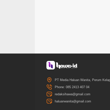
PT Media Haluan Wanita, Perum Kelap
Phone: 085 2413 407 04
redaksihawa@gmail.com
haluanwanita@gmail.com