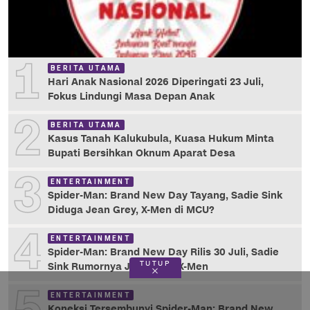
1
BERITA UTAMA
Hari Anak Nasional 2026 Diperingati 23 Juli,
Fokus Lindungi Masa Depan Anak
2
BERITA UTAMA
Kasus Tanah Kalukubula, Kuasa Hukum Minta
Bupati Bersihkan Oknum Aparat Desa
3
ENTERTAINMENT
Spider-Man: Brand New Day Tayang, Sadie Sink
Diduga Jean Grey, X-Men di MCU?
4
ENTERTAINMENT
Spider-Man: Brand New Day Rilis 30 Juli, Sadie
TUTUP
Sink Rumornya Jean Grey X-Men
ENTERTAINMENT
Koneksi Tersembunyi Spider-Man: Brand New