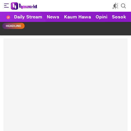
Daily Stream
News
Kaum Hawa
Opini
Sosok
HAWA
Haluan Wanita Indonesia
HEADLINE