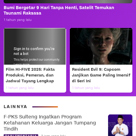
Bumi Bergetar 9 Hari Tanpa Henti, Satelit Temukan
Tsunami Raksasa
1 tahun yang lalu
Film HI-FIVE 2025: Fakta
Resident Evil 9: Capcom
Produksi, Pemeran, dan
Janjikan Game Paling Imersif
Jadwal Tayang Lengkap
di Seri Ini
1 tahun yang lalu
1 tahun yang lalu
LAINNYA
F-PKS Sulteng Ingatkan Program
Ketahanan Keluarga Jangan Tumpang
Tindih