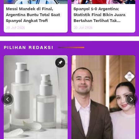
Messi Mandek di Final,
Spanyol 1-0 Argentina:
Argentina Buntu Total Saat
Statistik Final Bikin Juara
Spanyol Angkat Trofi
Bertahan Terlihat Tak
Berdaya
20 Jul 2026
20 Jul 2026
PILIHAN REDAKSI