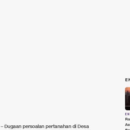
E
E
Ra
Ac
– Dugaan persoalan pertanahan di Desa