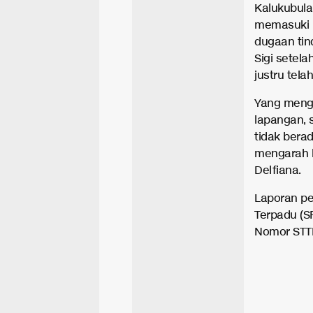
Kalukubula
memasuki b
dugaan tin
Sigi setela
justru tela
Yang menge
lapangan, s
tidak berad
mengarah k
Delfiana.
Laporan pe
Terpadu (S
Nomor STTLP