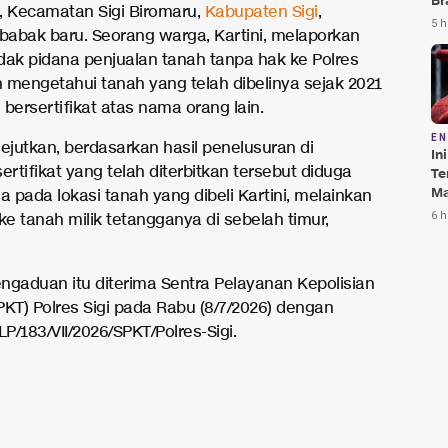
Br
, Kecamatan Sigi Biromaru,
Kabupaten Sigi
,
Te
5 h
abak baru. Seorang warga, Kartini, melaporkan
Bi
dak pidana penjualan tanah tanpa hak ke Polres
h mengetahui tanah yang telah dibelinya sejak 2021
h bersertifikat atas nama orang lain.
E
jutkan, berdasarkan hasil penelusuran di
In
ertifikat yang telah diterbitkan tersebut diduga
Te
Ma
a pada lokasi tanah yang dibeli Kartini, melainkan
Da
6 h
e tanah milik tetangganya di sebelah timur,
Pu
ngaduan itu diterima Sentra Pelayanan Kepolisian
PKT) Polres Sigi pada Rabu (8/7/2026) dengan
/183/VII/2026/SPKT/Polres-Sigi.