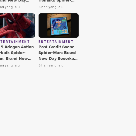
and New Day
Holland! Spider-
rbaik, Nomor 3
Man: Brand New
ari yang lalu
6 hari yang lalu
kin Terkesima!
Day Jadi Film
Terbaik Era MCU
NTERTAINMENT
ENTERTAINMENT
i 5 Adegan Action
Post-Credit Scene
rbaik Spider-
Spider-Man: Brand
n: Brand New
New Day Bocorkan
y, Ada Hulk vs
Lokasi Peter di Luar
ari yang lalu
6 hari yang lalu
nisher!
Angkasa!