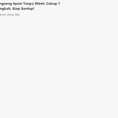
ngseng Ayam Tanpa Ribet: Cukup 7
ngkah, Siap Santap!
ahun yang lalu