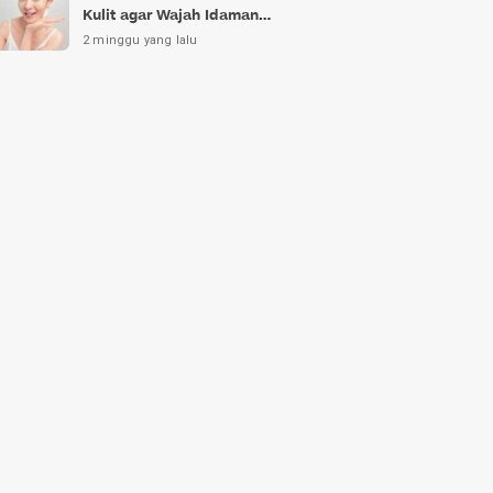
Kulit agar Wajah Idaman
Bukan Sekadar Mimpi
2 minggu yang lalu