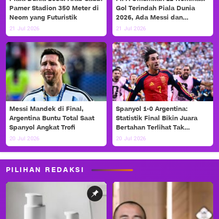
Pamer Stadion 350 Meter di
Gol Terindah Piala Dunia
Neom yang Futuristik
2026, Ada Messi dan
Haaland!
21 Jul 2026
21 Jul 2026
Messi Mandek di Final,
Spanyol 1-0 Argentina:
Argentina Buntu Total Saat
Statistik Final Bikin Juara
Spanyol Angkat Trofi
Bertahan Terlihat Tak
Berdaya
20 Jul 2026
20 Jul 2026
PILIHAN REDAKSI