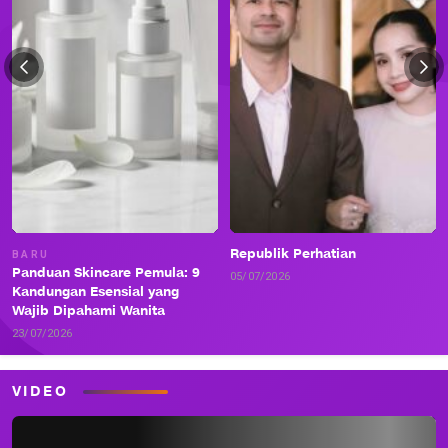
Republik Perhatian
BARU
Panduan Skincare Pemula: 9
05/07/2026
Kandungan Esensial yang
Wajib Dipahami Wanita
23/07/2026
VIDEO