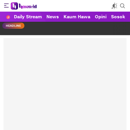
Daily Stream
News
Kaum Hawa
Opini
Sosok
HAWA
Haluan Wanita Indonesia
HEADLINE