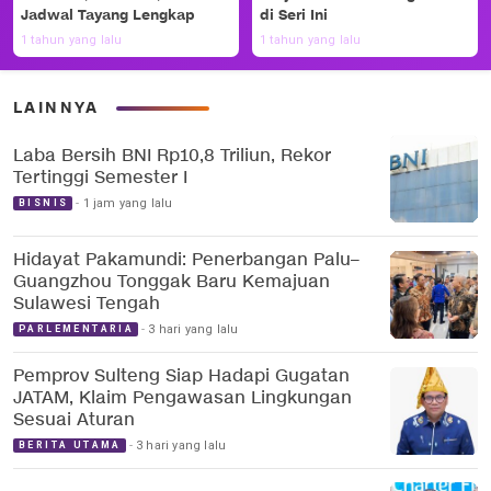
Jadwal Tayang Lengkap
di Seri Ini
1 tahun yang lalu
1 tahun yang lalu
LAINNYA
Laba Bersih BNI Rp10,8 Triliun, Rekor
Tertinggi Semester I
1 jam yang lalu
BISNIS
Hidayat Pakamundi: Penerbangan Palu–
Guangzhou Tonggak Baru Kemajuan
Sulawesi Tengah
3 hari yang lalu
PARLEMENTARIA
Pemprov Sulteng Siap Hadapi Gugatan
JATAM, Klaim Pengawasan Lingkungan
Sesuai Aturan
3 hari yang lalu
BERITA UTAMA