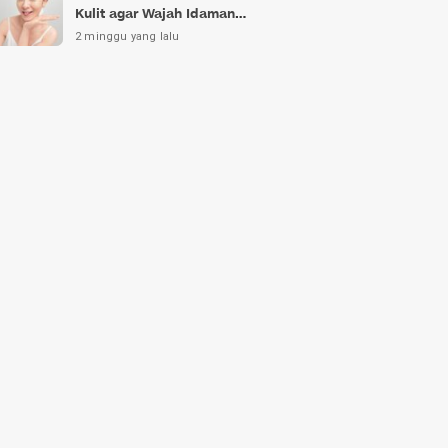
Kulit agar Wajah Idaman
Bukan Sekadar Mimpi
2 minggu yang lalu