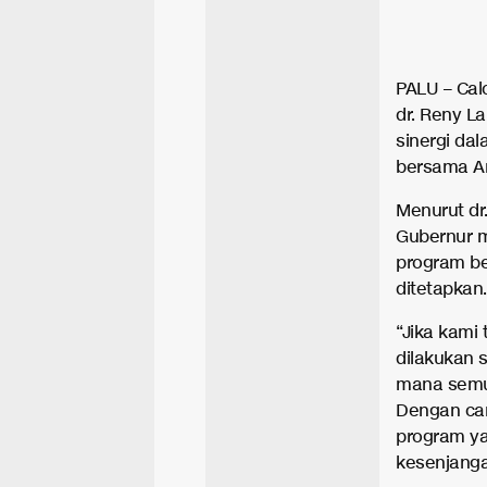
PALU – Cal
dr. Reny 
sinergi dal
bersama An
Menurut dr
Gubernur m
program be
ditetapkan.
“Jika kami 
dilakukan 
mana semua
Dengan car
program ya
kesenjanga