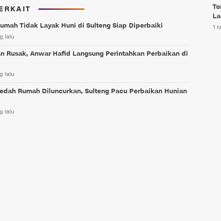
To
ERKAIT
La
umah Tidak Layak Huni di Sulteng Siap Diperbaiki
1 t
g lalu
an Rusak, Anwar Hafid Langsung Perintahkan Perbaikan di
g lalu
edah Rumah Diluncurkan, Sulteng Pacu Perbaikan Hunian
g lalu