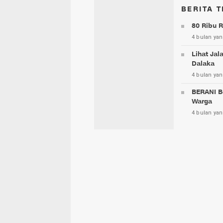
BERITA T
80 Ribu R
4 bulan yan
Lihat Jal
Dalaka
4 bulan yan
BERANI B
Warga
4 bulan yan