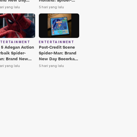
and New Day
Holland! Spider-
rbaik, Nomor 3
Man: Brand New
ari yang lalu
5 hari yang lalu
kin Terkesima!
Day Jadi Film
Terbaik Era MCU
NTERTAINMENT
ENTERTAINMENT
i 5 Adegan Action
Post-Credit Scene
rbaik Spider-
Spider-Man: Brand
n: Brand New
New Day Bocorkan
y, Ada Hulk vs
Lokasi Peter di Luar
ari yang lalu
5 hari yang lalu
nisher!
Angkasa!