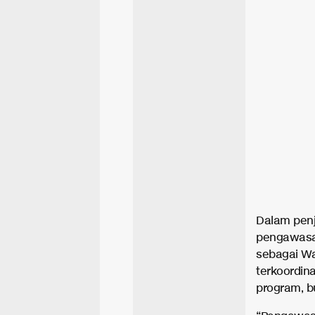
Dalam penj
pengawasa
sebagai Wa
terkoordin
program, b