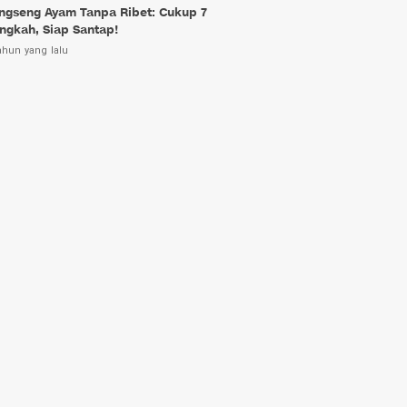
ngseng Ayam Tanpa Ribet: Cukup 7
ngkah, Siap Santap!
ahun yang lalu