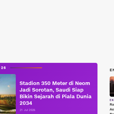
026
E
Stadion 350 Meter di Neom
Jadi Sorotan, Saudi Siap
Bikin Sejarah di Piala Dunia
E
2034
Ra
Ac
21 Jul 2026