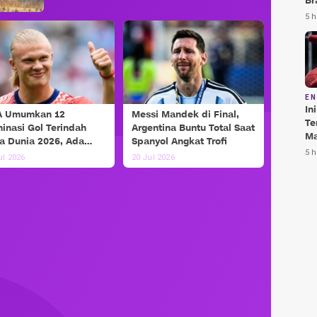
Br
Te
5 h
Bi
E
In
A Umumkan 12
Messi Mandek di Final,
Te
inasi Gol Terindah
Argentina Buntu Total Saat
Ma
la Dunia 2026, Ada
Spanyol Angkat Trofi
Da
5 h
si dan Haaland!
ul 2026
20 Jul 2026
Pu