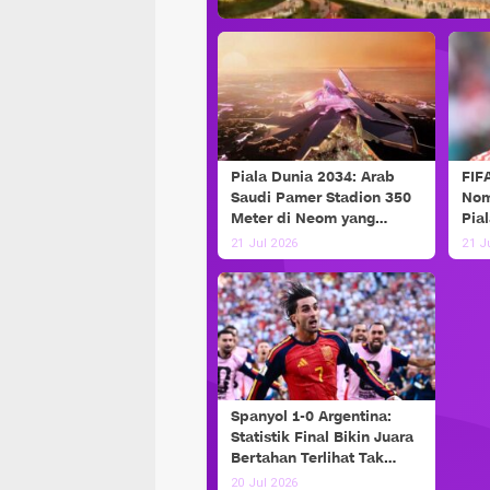
Piala Dunia 2034: Arab
FIF
Saudi Pamer Stadion 350
Nom
Meter di Neom yang
Pia
Futuristik
Mes
21 Jul 2026
21 J
Spanyol 1-0 Argentina:
Statistik Final Bikin Juara
Bertahan Terlihat Tak
Berdaya
20 Jul 2026