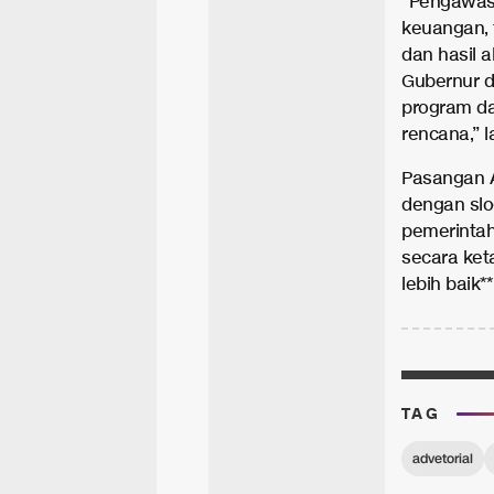
“Pengawasa
keuangan, 
dan hasil a
Gubernur d
program d
rencana,” l
Pasangan A
dengan slo
pemerintah
secara ket
lebih baik**
TAG
advetorial