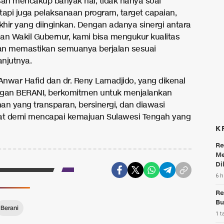
n mencakup banyak hal, tidak hanya soal
tapi juga pelaksanaan program, target capaian,
khir yang diinginkan. Dengan adanya sinergi antara
an Wakil Gubernur, kami bisa mengukur kualitas
an memastikan semuanya berjalan sesuai
anjutnya.
nwar Hafid dan dr. Reny Lamadjido, yang dikenal
gan BERANI, berkomitmen untuk menjalankan
an yang transparan, bersinergi, dan diawasi
at demi mencapai kemajuan Sulawesi Tengah yang
K
Re
Me
Di
6 h
Re
Bu
Berani
1 t