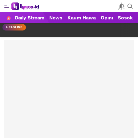
Daily Stream
News
Kaum Hawa
Opini
Sosok
HAWA
Haluan Wanita Indonesia
HEADLINE