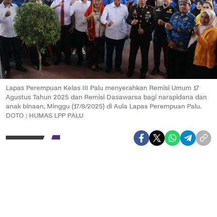
Lapas Perempuan Kelas III Palu menyerahkan Remisi Umum 17
Agustus Tahun 2025 dan Remisi Dasawarsa bagi narapidana dan
anak binaan, Minggu (17/8/2025) di Aula Lapas Perempuan Palu.
DOTO : HUMAS LPP PALU