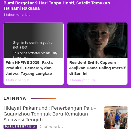
Bumi Bergetar 9 Hari Tanpa Henti, Satelit Temukan
Tsunami Raksasa
1 tahun yang lalu
Film HI-FIVE 2025: Fakta
Resident Evil 9: Capcom
Produksi, Pemeran, dan
Janjikan Game Paling Imersif
Jadwal Tayang Lengkap
di Seri Ini
1 tahun yang lalu
1 tahun yang lalu
LAINNYA
Hidayat Pakamundi: Penerbangan Palu–
Guangzhou Tonggak Baru Kemajuan
Sulawesi Tengah
2 hari yang lalu
PARLEMENTARIA