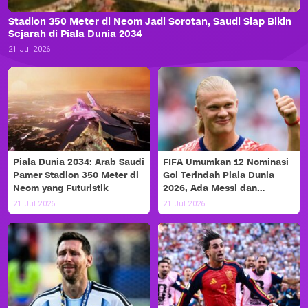
Stadion 350 Meter di Neom Jadi Sorotan, Saudi Siap Bikin
Sejarah di Piala Dunia 2034
21 Jul 2026
Piala Dunia 2034: Arab Saudi
FIFA Umumkan 12 Nominasi
Pamer Stadion 350 Meter di
Gol Terindah Piala Dunia
Neom yang Futuristik
2026, Ada Messi dan
Haaland!
21 Jul 2026
21 Jul 2026