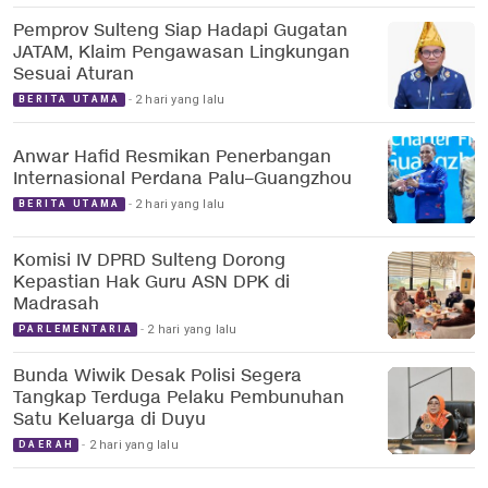
Pemprov Sulteng Siap Hadapi Gugatan
JATAM, Klaim Pengawasan Lingkungan
Sesuai Aturan
2 hari yang lalu
BERITA UTAMA
Anwar Hafid Resmikan Penerbangan
Internasional Perdana Palu–Guangzhou
2 hari yang lalu
BERITA UTAMA
Komisi IV DPRD Sulteng Dorong
Kepastian Hak Guru ASN DPK di
Madrasah
2 hari yang lalu
PARLEMENTARIA
Bunda Wiwik Desak Polisi Segera
Tangkap Terduga Pelaku Pembunuhan
Satu Keluarga di Duyu
2 hari yang lalu
DAERAH