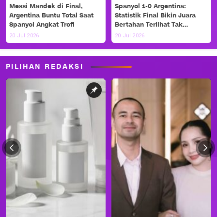
Messi Mandek di Final,
Spanyol 1-0 Argentina:
Argentina Buntu Total Saat
Statistik Final Bikin Juara
Spanyol Angkat Trofi
Bertahan Terlihat Tak
Berdaya
20 Jul 2026
20 Jul 2026
PILIHAN REDAKSI