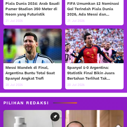
Piala Dunia 2034: Arab Saudi
FIFA Umumkan 12 Nominasi
Pamer Stadion 350 Meter di
Gol Terindah Piala Dunia
Neom yang Futuristik
2026, Ada Messi dan
Haaland!
21 Jul 2026
21 Jul 2026
Messi Mandek di Final,
Spanyol 1-0 Argentina:
Argentina Buntu Total Saat
Statistik Final Bikin Juara
Spanyol Angkat Trofi
Bertahan Terlihat Tak
Berdaya
20 Jul 2026
20 Jul 2026
PILIHAN REDAKSI