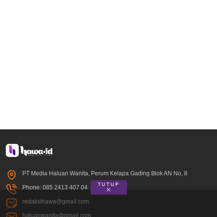
PT Media Haluan Wanita, Perum Kelapa Gading Blok AN No, 8
TUTUP
Phone: 085 2413 407 04
redaksihawa@gmail.com
haluanwanita@gmail.com