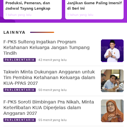
Produksi, Pemeran, dan
Janjikan Game Paling Imersif
Jadwal Tayang Lengkap
di Seri Ini
1 tahun yang lalu
1 tahun yang lalu
LAINNYA
F-PKS Sulteng Ingatkan Program
Ketahanan Keluarga Jangan Tumpang
Tindih
42 menit yang lalu
PARLEMENTARIA
Takwin Minta Dukungan Anggaran untuk
Tim Pembina Ketahanan Keluarga dalam
KUA-PPAS 2027
50 menit yang lalu
PARLEMENTARIA
F-PKS Soroti Bimbingan Pra Nikah, Minta
Keterlibatan KUA Diperjelas dalam
Anggaran 2027
55 menit yang lalu
PARLEMENTARIA