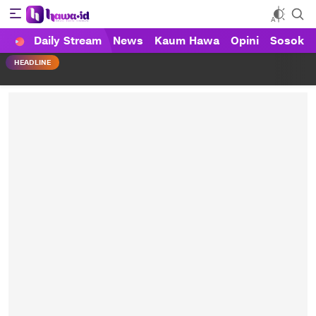
Daily Stream
News
Kaum Hawa
Opini
Sosok
HAWA
Haluan Wanita Indonesia
HEADLINE