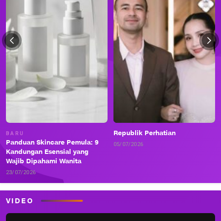
Republik Perhatian
BARU
Panduan Skincare Pemula: 9
05/07/2026
Kandungan Esensial yang
Wajib Dipahami Wanita
23/07/2026
VIDEO