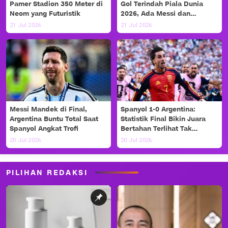
Pamer Stadion 350 Meter di
Gol Terindah Piala Dunia
Neom yang Futuristik
2026, Ada Messi dan
Haaland!
21 Jul 2026
21 Jul 2026
Messi Mandek di Final,
Spanyol 1-0 Argentina:
Argentina Buntu Total Saat
Statistik Final Bikin Juara
Spanyol Angkat Trofi
Bertahan Terlihat Tak
Berdaya
20 Jul 2026
20 Jul 2026
PILIHAN REDAKSI