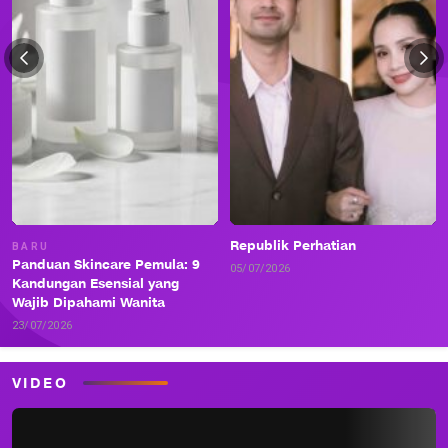
Republik Perhatian
BARU
Panduan Skincare Pemula: 9
05/07/2026
Kandungan Esensial yang
Wajib Dipahami Wanita
23/07/2026
VIDEO