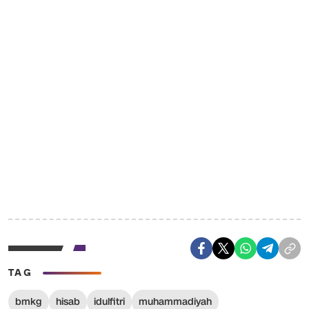
TAG
bmkg
hisab
idulfitri
muhammadiyah