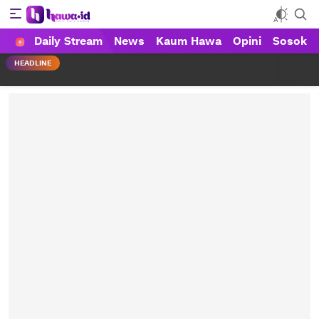
Daily Stream
News
Kaum Hawa
Opini
Sosok
HAWA
Haluan Wanita Indonesia
HEADLINE