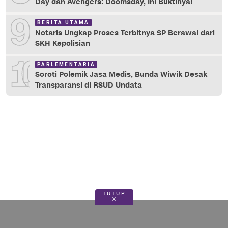
Day dan Avengers: Doomsday, Ini Buktinya!
9
BERITA UTAMA
Notaris Ungkap Proses Terbitnya SP Berawal dari
SKH Kepolisian
10
PARLEMENTARIA
Soroti Polemik Jasa Medis, Bunda Wiwik Desak
Transparansi di RSUD Undata
TUTUP