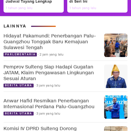
Jadwal Tayang Lengkap
di Seri Ini
1 tahun yang lalu
1 tahun yang lalu
LAINNYA
Hidayat Pakamundi: Penerbangan Palu–
Guangzhou Tonggak Baru Kemajuan
Sulawesi Tengah
2 jam yang lalu
PARLEMENTARIA
Pemprov Sulteng Siap Hadapi Gugatan
JATAM, Klaim Pengawasan Lingkungan
Sesuai Aturan
3 jam yang lalu
BERITA UTAMA
Anwar Hafid Resmikan Penerbangan
Internasional Perdana Palu–Guangzhou
3 jam yang lalu
BERITA UTAMA
Komisi IV DPRD Sulteng Dorong