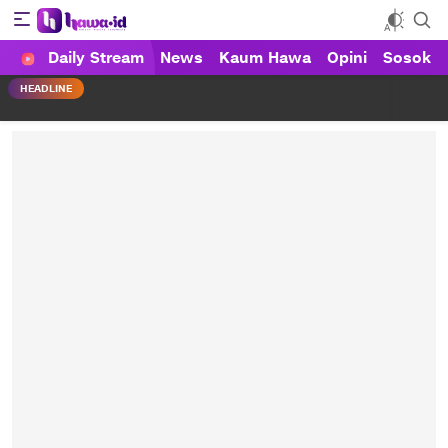
Daily Stream
News
Kaum Hawa
Opini
Sosok
HAWA
Haluan Wanita Indonesia
HEADLINE