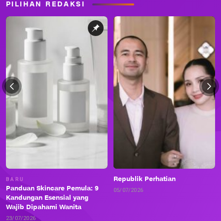
PILIHAN REDAKSI
Republik Perhatian
BARU
Panduan Skincare Pemula: 9
05/07/2026
Kandungan Esensial yang
Wajib Dipahami Wanita
23/07/2026