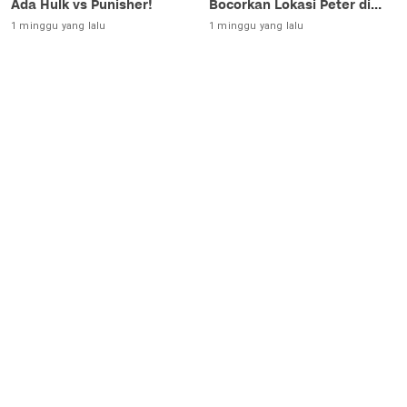
Ada Hulk vs Punisher!
Bocorkan Lokasi Peter di
Luar Angkasa!
1 minggu yang lalu
1 minggu yang lalu