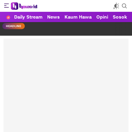
Daily Stream
News
Kaum Hawa
Opini
Sosok
HAWA
Haluan Wanita Indonesia
HEADLINE