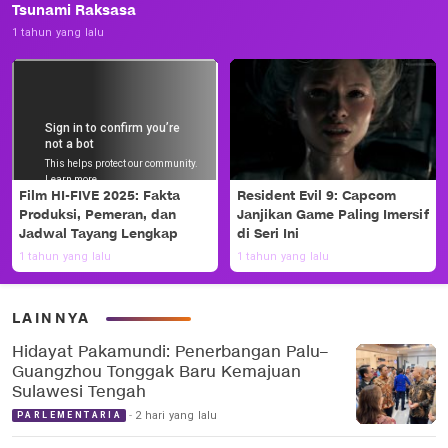
Tsunami Raksasa
1 tahun yang lalu
Film HI-FIVE 2025: Fakta
Resident Evil 9: Capcom
Produksi, Pemeran, dan
Janjikan Game Paling Imersif
Jadwal Tayang Lengkap
di Seri Ini
1 tahun yang lalu
1 tahun yang lalu
LAINNYA
Hidayat Pakamundi: Penerbangan Palu–
Guangzhou Tonggak Baru Kemajuan
Sulawesi Tengah
2 hari yang lalu
PARLEMENTARIA