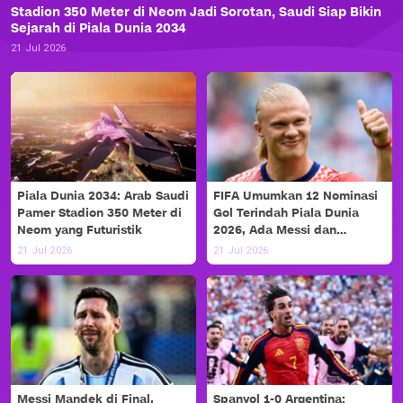
Stadion 350 Meter di Neom Jadi Sorotan, Saudi Siap Bikin
Sejarah di Piala Dunia 2034
21 Jul 2026
Piala Dunia 2034: Arab Saudi
FIFA Umumkan 12 Nominasi
Pamer Stadion 350 Meter di
Gol Terindah Piala Dunia
Neom yang Futuristik
2026, Ada Messi dan
Haaland!
21 Jul 2026
21 Jul 2026
Messi Mandek di Final,
Spanyol 1-0 Argentina: