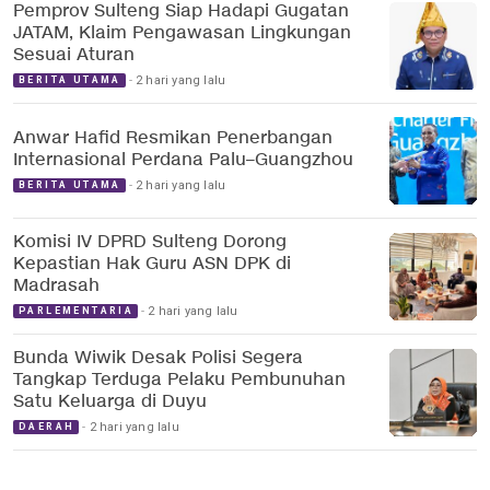
Pemprov Sulteng Siap Hadapi Gugatan
JATAM, Klaim Pengawasan Lingkungan
Sesuai Aturan
2 hari yang lalu
BERITA UTAMA
Anwar Hafid Resmikan Penerbangan
Internasional Perdana Palu–Guangzhou
2 hari yang lalu
BERITA UTAMA
Komisi IV DPRD Sulteng Dorong
Kepastian Hak Guru ASN DPK di
Madrasah
2 hari yang lalu
PARLEMENTARIA
Bunda Wiwik Desak Polisi Segera
Tangkap Terduga Pelaku Pembunuhan
Satu Keluarga di Duyu
2 hari yang lalu
DAERAH