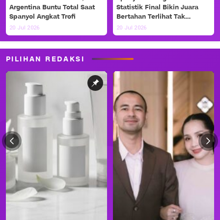
Argentina Buntu Total Saat
Statistik Final Bikin Juara
Spanyol Angkat Trofi
Bertahan Terlihat Tak
Berdaya
20 Jul 2026
20 Jul 2026
PILIHAN REDAKSI