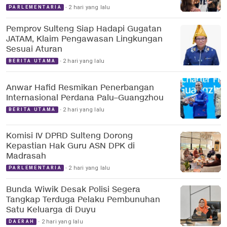
2 hari yang lalu
PARLEMENTARIA
Pemprov Sulteng Siap Hadapi Gugatan
JATAM, Klaim Pengawasan Lingkungan
Sesuai Aturan
2 hari yang lalu
BERITA UTAMA
Anwar Hafid Resmikan Penerbangan
Internasional Perdana Palu–Guangzhou
2 hari yang lalu
BERITA UTAMA
Komisi IV DPRD Sulteng Dorong
Kepastian Hak Guru ASN DPK di
Madrasah
2 hari yang lalu
PARLEMENTARIA
Bunda Wiwik Desak Polisi Segera
Tangkap Terduga Pelaku Pembunuhan
Satu Keluarga di Duyu
2 hari yang lalu
DAERAH