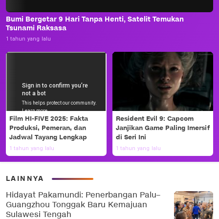
Bumi Bergetar 9 Hari Tanpa Henti, Satelit Temukan
Tsunami Raksasa
1 tahun yang lalu
Film HI-FIVE 2025: Fakta
Resident Evil 9: Capcom
Produksi, Pemeran, dan
Janjikan Game Paling Imersif
Jadwal Tayang Lengkap
di Seri Ini
1 tahun yang lalu
1 tahun yang lalu
LAINNYA
Hidayat Pakamundi: Penerbangan Palu–
Guangzhou Tonggak Baru Kemajuan
Sulawesi Tengah