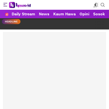
Daily Stream
News
Kaum Hawa
Opini
Sosok
HAWA
Haluan Wanita Indonesia
HEADLINE