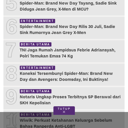
5
Spider-Man: Brand New Day Tayang, Sadie Sink
Diduga Jean Grey, X-Men di MCU?
6
ENTERTAINMENT
Spider-Man: Brand New Day Rilis 30 Juli, Sadie
Sink Rumornya Jean Grey X-Men
7
BERITA UTAMA
TNI Jaga Rumah Jampidsus Febrie Adriansyah,
Polri Temukan Emas 74 Kg
8
ENTERTAINMENT
Koneksi Tersembunyi Spider-Man: Brand New
Day dan Avengers: Doomsday, Ini Buktinya!
9
BERITA UTAMA
Notaris Ungkap Proses Terbitnya SP Berawal dari
SKH Kepolisian
TUTUP
10
BERITA UTAMA
Wiwik: Perkuat Ketahanan Keluarga Sebelum
Bahas Ranperda Anti-LGBT