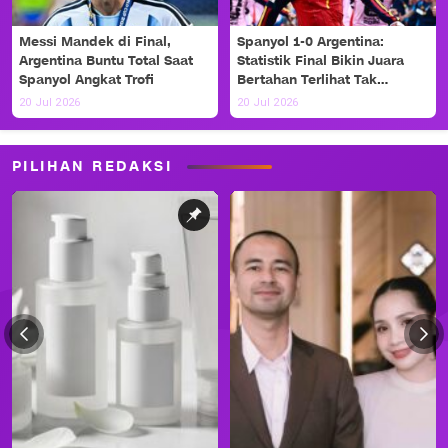
Messi Mandek di Final,
Spanyol 1-0 Argentina:
Argentina Buntu Total Saat
Statistik Final Bikin Juara
Spanyol Angkat Trofi
Bertahan Terlihat Tak
Berdaya
20 Jul 2026
20 Jul 2026
PILIHAN REDAKSI