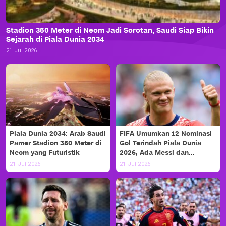
Stadion 350 Meter di Neom Jadi Sorotan, Saudi Siap Bikin
Sejarah di Piala Dunia 2034
21 Jul 2026
Piala Dunia 2034: Arab Saudi
FIFA Umumkan 12 Nominasi
Pamer Stadion 350 Meter di
Gol Terindah Piala Dunia
Neom yang Futuristik
2026, Ada Messi dan
Haaland!
21 Jul 2026
21 Jul 2026