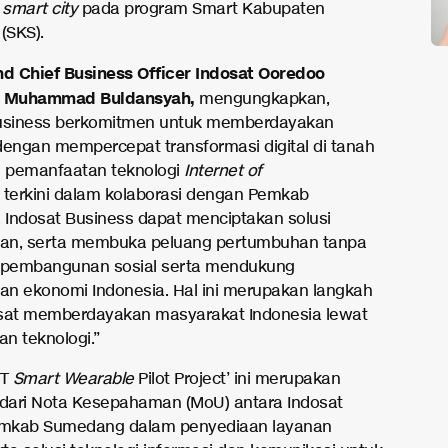
n
smart city
pada program Smart Kabupaten
(SKS).
nd Chief Business Officer Indosat Ooredoo
, Muhammad Buldansyah,
mengungkapkan,
Business berkomitmen untuk memberdayakan
dengan mempercepat transformasi digital di tanah
n pemanfaatan teknologi
Internet of
) terkini dalam kolaborasi dengan Pemkab
Indosat Business dapat menciptakan solusi
tan, serta membuka peluang pertumbuhan tanpa
i pembangunan sosial serta mendukung
n ekonomi Indonesia. Hal ini merupakan langkah
sat memberdayakan masyarakat Indonesia lewat
n teknologi.”
oT
Smart Wearable
Pilot Project’ ini merupakan
 dari Nota Kesepahaman (MoU) antara Indosat
mkab Sumedang dalam penyediaan layanan