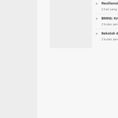
Resiliens
2 hari yang 
BMKG: Kri
2 bulan yan
Sekolah d
2 bulan yan