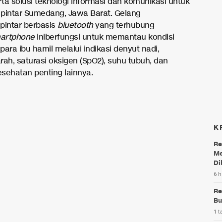
rta solusi teknologi informasi dan komunikasi untuk
a pintar Sumedang, Jawa Barat. Gelang
pintar berbasis
bluetooth
yang terhubung
artphone
iniberfungsi untuk memantau kondisi
ara ibu hamil melalui indikasi denyut nadi,
rah, saturasi oksigen (SpO2), suhu tubuh, dan
esehatan penting lainnya.
K
Re
Me
Di
6 h
Re
Bu
1 t