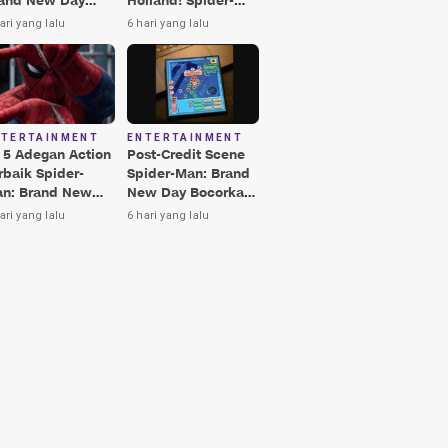
and New Day
Holland! Spider-
rbaik, Nomor 3
Man: Brand New
ari yang lalu
6 hari yang lalu
kin Terkesima!
Day Jadi Film
Terbaik Era MCU
NTERTAINMENT
ENTERTAINMENT
i 5 Adegan Action
Post-Credit Scene
rbaik Spider-
Spider-Man: Brand
n: Brand New
New Day Bocorkan
y, Ada Hulk vs
Lokasi Peter di Luar
ari yang lalu
6 hari yang lalu
nisher!
Angkasa!