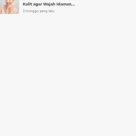
Kulit agar Wajah Idaman
Bukan Sekadar Mimpi
2 minggu yang lalu