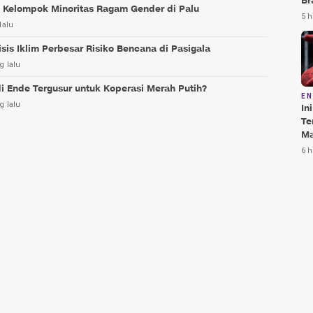
Br
i Kelompok Minoritas Ragam Gender di Palu
Te
5 h
lalu
Bi
sis Iklim Perbesar Risiko Bencana di Pasigala
g lalu
i Ende Tergusur untuk Koperasi Merah Putih?
E
g lalu
In
Te
Ma
Da
6 h
Pu