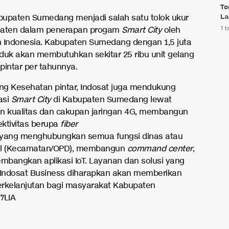
To
La
abupaten Sumedang menjadi salah satu tolok ukur
paten dalam penerapan progam
Smart City
oleh
1 t
 Indonesia. Kabupaten Sumedang dengan 1,5 juta
duk akan membutuhkan sekitar 25 ribu unit gelang
pintar per tahunnya.
ang Kesehatan pintar, Indosat juga mendukung
asi
Smart City
di Kabupaten Sumedang lewat
n kualitas dan cakupan jaringan 4G, membangun
ktivitas berupa
fiber
yang menghubungkan semua fungsi dinas atau
al (Kecamatan/OPD), membangun
command center
,
bangkan aplikasi IoT. Layanan dan solusi yang
 Indosat Business diharapkan akan memberikan
rkelanjutan bagi masyarakat Kabupaten
/LIA