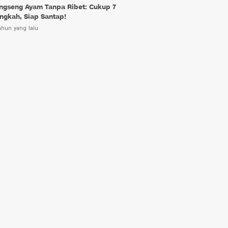
ngseng Ayam Tanpa Ribet: Cukup 7
ngkah, Siap Santap!
ahun yang lalu