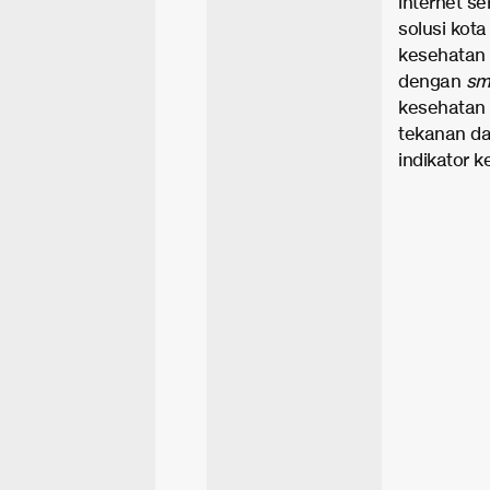
internet se
solusi kot
kesehatan 
dengan
sm
kesehatan p
tekanan da
indikator k