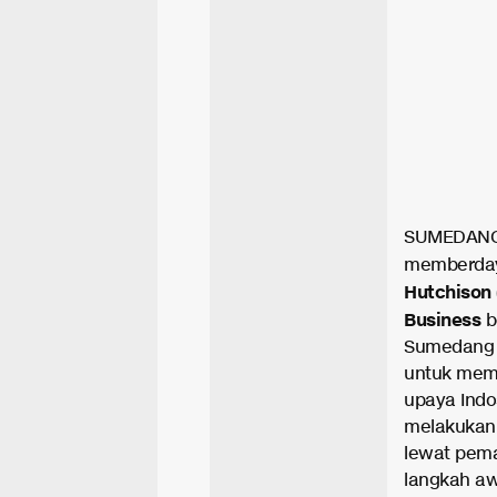
SUMEDANG,
memberday
Hutchison 
Business
b
Sumedang 
untuk mema
upaya Ind
melakukan
lewat peman
langkah aw