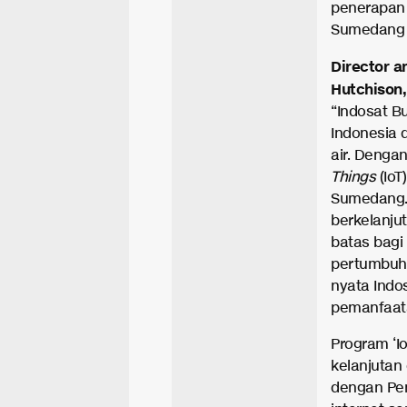
penerapa
Sumedang 
Director
a
Hutchison
“Indosat 
Indonesia 
air. Denga
Things
(IoT
Sumedang. 
berkelanju
batas bag
pertumbuha
nyata Indo
pemanfaata
Program ‘I
kelanjutan
dengan Pe