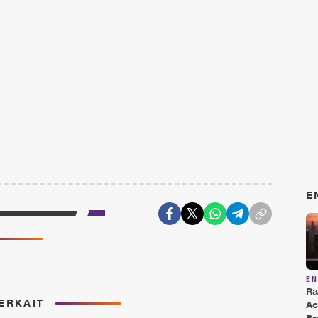
E
E
Ra
ERKAIT
Ac