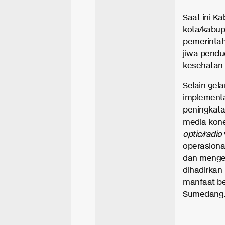
Saat ini K
kota/kabu
pemerintah
jiwa pendu
kesehatan 
Selain gel
implement
peningkata
media kone
optic/radio
operasion
dan mengem
dihadirkan
manfaat be
Sumedang.*