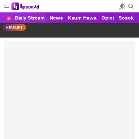
Daily Stream
News
Kaum Hawa
Opini
Sosok
HAWA
Haluan Wanita Indonesia
HEADLINE