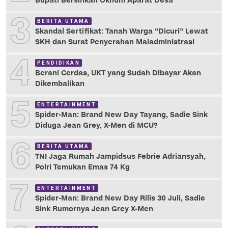
Bupati Bersihkan Oknum Aparat Desa
3
BERITA UTAMA
Skandal Sertifikat: Tanah Warga “Dicuri” Lewat
SKH dan Surat Penyerahan Maladministrasi
4
PENDIDIKAN
Berani Cerdas, UKT yang Sudah Dibayar Akan
Dikembalikan
5
ENTERTAINMENT
Spider-Man: Brand New Day Tayang, Sadie Sink
Diduga Jean Grey, X-Men di MCU?
6
BERITA UTAMA
TNI Jaga Rumah Jampidsus Febrie Adriansyah,
Polri Temukan Emas 74 Kg
7
ENTERTAINMENT
Spider-Man: Brand New Day Rilis 30 Juli, Sadie
Sink Rumornya Jean Grey X-Men