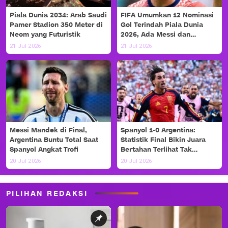
Piala Dunia 2034: Arab Saudi
FIFA Umumkan 12 Nominasi
Pamer Stadion 350 Meter di
Gol Terindah Piala Dunia
Neom yang Futuristik
2026, Ada Messi dan
Haaland!
21 Jul 2026
21 Jul 2026
Messi Mandek di Final,
Spanyol 1-0 Argentina:
Argentina Buntu Total Saat
Statistik Final Bikin Juara
Spanyol Angkat Trofi
Bertahan Terlihat Tak
Berdaya
20 Jul 2026
20 Jul 2026
PILIHAN REDAKSI