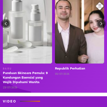
Republik Perhatian
BARU
Panduan Skincare Pemula: 9
05/07/2026
Kandungan Esensial yang
Wajib Dipahami Wanita
23/07/2026
VIDEO