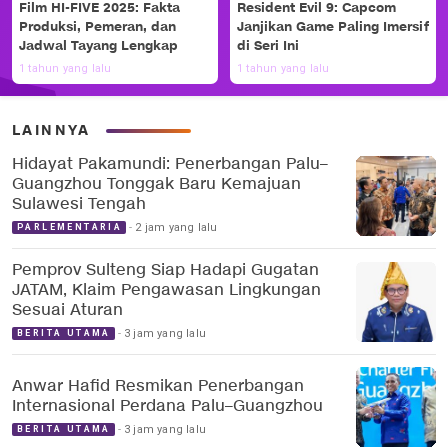
Film HI-FIVE 2025: Fakta
Resident Evil 9: Capcom
Produksi, Pemeran, dan
Janjikan Game Paling Imersif
Jadwal Tayang Lengkap
di Seri Ini
1 tahun yang lalu
1 tahun yang lalu
LAINNYA
Hidayat Pakamundi: Penerbangan Palu–
Guangzhou Tonggak Baru Kemajuan
Sulawesi Tengah
2 jam yang lalu
PARLEMENTARIA
Pemprov Sulteng Siap Hadapi Gugatan
JATAM, Klaim Pengawasan Lingkungan
Sesuai Aturan
3 jam yang lalu
BERITA UTAMA
Anwar Hafid Resmikan Penerbangan
Internasional Perdana Palu–Guangzhou
3 jam yang lalu
BERITA UTAMA