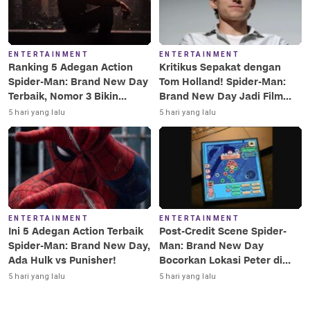
ENTERTAINMENT
ENTERTAINMENT
Ranking 5 Adegan Action
Kritikus Sepakat dengan
Spider-Man: Brand New Day
Tom Holland! Spider-Man:
Terbaik, Nomor 3 Bikin
Brand New Day Jadi Film
Terkesima!
Terbaik Era MCU
5 hari yang lalu
5 hari yang lalu
ENTERTAINMENT
ENTERTAINMENT
Ini 5 Adegan Action Terbaik
Post-Credit Scene Spider-
Spider-Man: Brand New Day,
Man: Brand New Day
Ada Hulk vs Punisher!
Bocorkan Lokasi Peter di
Luar Angkasa!
5 hari yang lalu
5 hari yang lalu