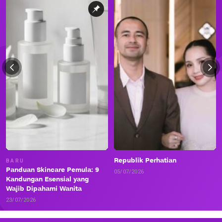
Republik Perhatian
BARU
Panduan Skincare Pemula: 9
05/07/2026
Kandungan Esensial yang
Wajib Dipahami Wanita
23/07/2026