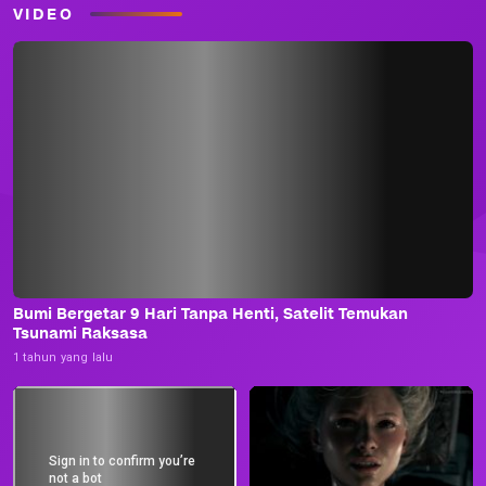
VIDEO
Bumi Bergetar 9 Hari Tanpa Henti, Satelit Temukan
Tsunami Raksasa
1 tahun yang lalu