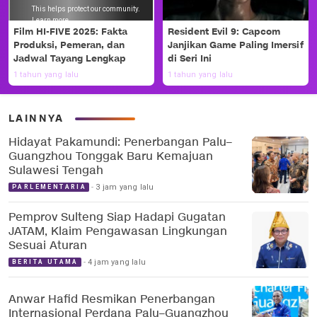
Film HI-FIVE 2025: Fakta
Resident Evil 9: Capcom
Produksi, Pemeran, dan
Janjikan Game Paling Imersif
Jadwal Tayang Lengkap
di Seri Ini
1 tahun yang lalu
1 tahun yang lalu
LAINNYA
Hidayat Pakamundi: Penerbangan Palu–
Guangzhou Tonggak Baru Kemajuan
Sulawesi Tengah
3 jam yang lalu
PARLEMENTARIA
Pemprov Sulteng Siap Hadapi Gugatan
JATAM, Klaim Pengawasan Lingkungan
Sesuai Aturan
4 jam yang lalu
BERITA UTAMA
Anwar Hafid Resmikan Penerbangan
Internasional Perdana Palu–Guangzhou