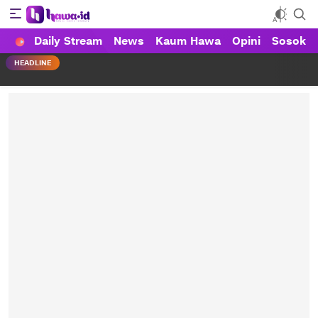
Daily Stream
News
Kaum Hawa
Opini
Sosok
HAWA
Haluan Wanita Indonesia
HEADLINE