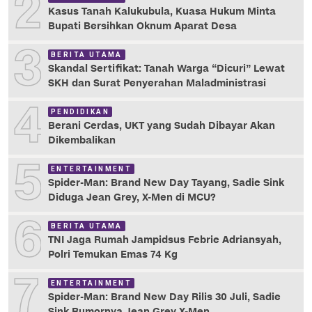
2
Kasus Tanah Kalukubula, Kuasa Hukum Minta
Bupati Bersihkan Oknum Aparat Desa
3
BERITA UTAMA
Skandal Sertifikat: Tanah Warga “Dicuri” Lewat
SKH dan Surat Penyerahan Maladministrasi
4
PENDIDIKAN
Berani Cerdas, UKT yang Sudah Dibayar Akan
Dikembalikan
5
ENTERTAINMENT
Spider-Man: Brand New Day Tayang, Sadie Sink
Diduga Jean Grey, X-Men di MCU?
6
BERITA UTAMA
TNI Jaga Rumah Jampidsus Febrie Adriansyah,
Polri Temukan Emas 74 Kg
7
ENTERTAINMENT
Spider-Man: Brand New Day Rilis 30 Juli, Sadie
Sink Rumornya Jean Grey X-Men