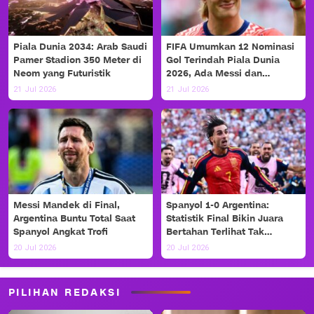
Piala Dunia 2034: Arab Saudi
FIFA Umumkan 12 Nominasi
Pamer Stadion 350 Meter di
Gol Terindah Piala Dunia
Neom yang Futuristik
2026, Ada Messi dan
Haaland!
21 Jul 2026
21 Jul 2026
Messi Mandek di Final,
Spanyol 1-0 Argentina:
Argentina Buntu Total Saat
Statistik Final Bikin Juara
Spanyol Angkat Trofi
Bertahan Terlihat Tak
Berdaya
20 Jul 2026
20 Jul 2026
PILIHAN REDAKSI