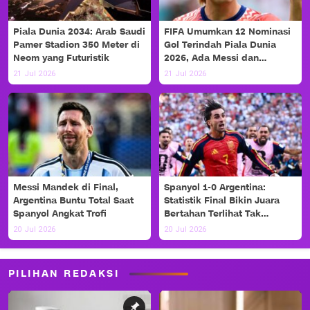
Piala Dunia 2034: Arab Saudi
FIFA Umumkan 12 Nominasi
Pamer Stadion 350 Meter di
Gol Terindah Piala Dunia
Neom yang Futuristik
2026, Ada Messi dan
Haaland!
21 Jul 2026
21 Jul 2026
Messi Mandek di Final,
Spanyol 1-0 Argentina:
Argentina Buntu Total Saat
Statistik Final Bikin Juara
Spanyol Angkat Trofi
Bertahan Terlihat Tak
Berdaya
20 Jul 2026
20 Jul 2026
PILIHAN REDAKSI