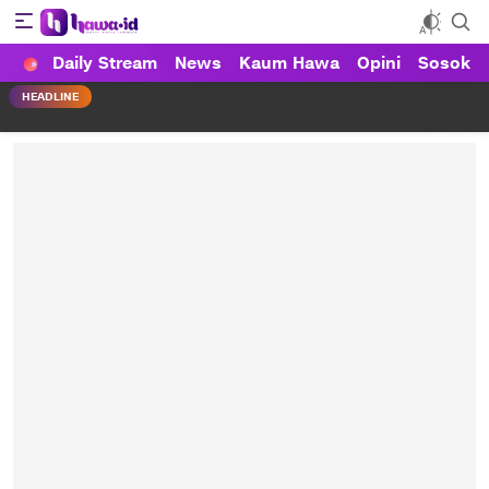
Daily Stream
News
Kaum Hawa
Opini
Sosok
HAWA
Haluan Wanita Indonesia
HEADLINE