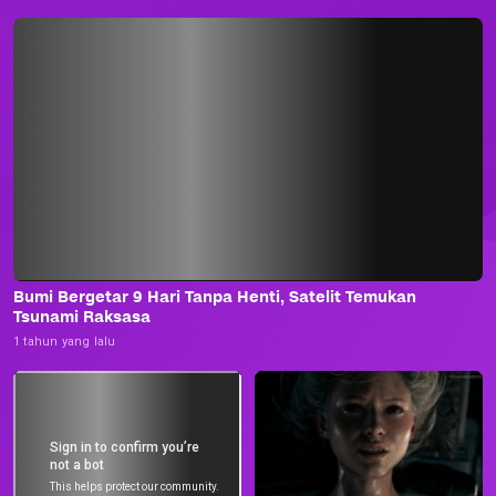
Bumi Bergetar 9 Hari Tanpa Henti, Satelit Temukan
Tsunami Raksasa
1 tahun yang lalu