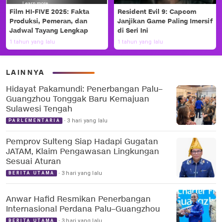
Film HI-FIVE 2025: Fakta
Resident Evil 9: Capcom
Produksi, Pemeran, dan
Janjikan Game Paling Imersif
Jadwal Tayang Lengkap
di Seri Ini
1 tahun yang lalu
1 tahun yang lalu
LAINNYA
Hidayat Pakamundi: Penerbangan Palu–
Guangzhou Tonggak Baru Kemajuan
Sulawesi Tengah
3 hari yang lalu
PARLEMENTARIA
Pemprov Sulteng Siap Hadapi Gugatan
JATAM, Klaim Pengawasan Lingkungan
Sesuai Aturan
3 hari yang lalu
BERITA UTAMA
Anwar Hafid Resmikan Penerbangan
Internasional Perdana Palu–Guangzhou
3 hari yang lalu
BERITA UTAMA