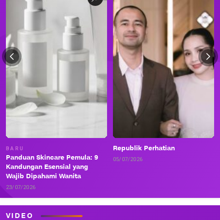
Republik Perhatian
BARU
Panduan Skincare Pemula: 9
05/07/2026
Kandungan Esensial yang
Wajib Dipahami Wanita
23/07/2026
VIDEO