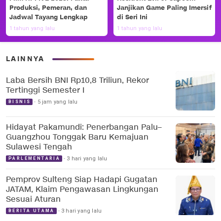
Produksi, Pemeran, dan
Janjikan Game Paling Imersif
Jadwal Tayang Lengkap
di Seri Ini
1 tahun yang lalu
1 tahun yang lalu
LAINNYA
Laba Bersih BNI Rp10,8 Triliun, Rekor
Tertinggi Semester I
5 jam yang lalu
BISNIS
Hidayat Pakamundi: Penerbangan Palu–
Guangzhou Tonggak Baru Kemajuan
Sulawesi Tengah
3 hari yang lalu
PARLEMENTARIA
Pemprov Sulteng Siap Hadapi Gugatan
JATAM, Klaim Pengawasan Lingkungan
Sesuai Aturan
3 hari yang lalu
BERITA UTAMA