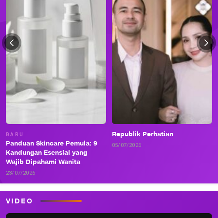
Republik Perhatian
BARU
Panduan Skincare Pemula: 9
05/07/2026
Kandungan Esensial yang
Wajib Dipahami Wanita
23/07/2026
VIDEO