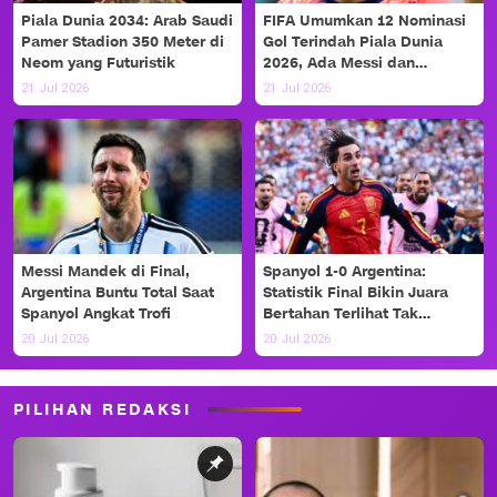
Piala Dunia 2034: Arab Saudi
FIFA Umumkan 12 Nominasi
Pamer Stadion 350 Meter di
Gol Terindah Piala Dunia
Neom yang Futuristik
2026, Ada Messi dan
Haaland!
21 Jul 2026
21 Jul 2026
Messi Mandek di Final,
Spanyol 1-0 Argentina:
Argentina Buntu Total Saat
Statistik Final Bikin Juara
Spanyol Angkat Trofi
Bertahan Terlihat Tak
Berdaya
20 Jul 2026
20 Jul 2026
PILIHAN REDAKSI