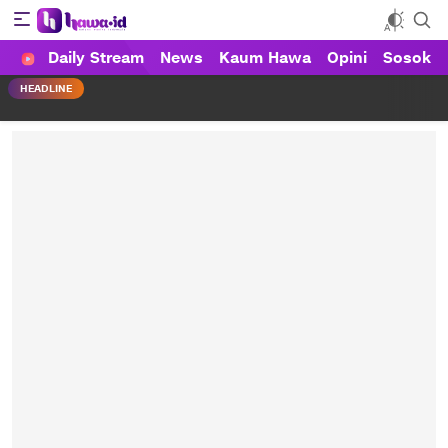
Daily Stream
News
Kaum Hawa
Opini
Sosok
HAWA
Haluan Wanita Indonesia
HEADLINE