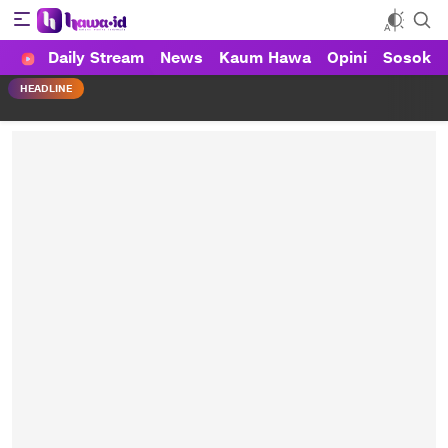
Daily Stream
News
Kaum Hawa
Opini
Sosok
HAWA
Haluan Wanita Indonesia
HEADLINE