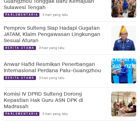
Guangzhou Tonggak Baru Kemajuan
Sulawesi Tengah
3 hari yang lalu
PARLEMENTARIA
Pemprov Sulteng Siap Hadapi Gugatan
JATAM, Klaim Pengawasan Lingkungan
Sesuai Aturan
3 hari yang lalu
BERITA UTAMA
Anwar Hafid Resmikan Penerbangan
Internasional Perdana Palu–Guangzhou
3 hari yang lalu
BERITA UTAMA
Komisi IV DPRD Sulteng Dorong
Kepastian Hak Guru ASN DPK di
Madrasah
3 hari yang lalu
PARLEMENTARIA