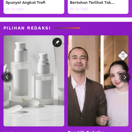
Spanyol Angkat Trofi
Bertahan Terlihat Tak
Berdaya
20 Jul 2026
20 Jul 2026
PILIHAN REDAKSI