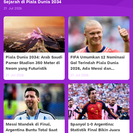
Sejarah di Piala Dunia 2034
21 Jul 2026
Piala Dunia 2034: Arab Saudi
FIFA Umumkan 12 Nominasi
Pamer Stadion 350 Meter di
Gol Terindah Piala Dunia
Neom yang Futuristik
2026, Ada Messi dan
Haaland!
21 Jul 2026
21 Jul 2026
Messi Mandek di Final,
Spanyol 1-0 Argentina:
Argentina Buntu Total Saat
Statistik Final Bikin Juara