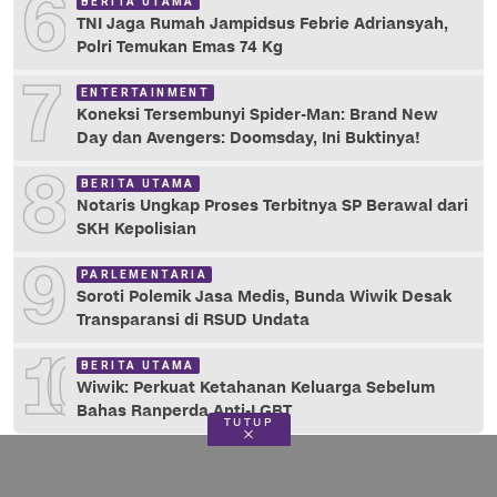
6
BERITA UTAMA
TNI Jaga Rumah Jampidsus Febrie Adriansyah,
Polri Temukan Emas 74 Kg
7
ENTERTAINMENT
Koneksi Tersembunyi Spider-Man: Brand New
Day dan Avengers: Doomsday, Ini Buktinya!
8
BERITA UTAMA
Notaris Ungkap Proses Terbitnya SP Berawal dari
SKH Kepolisian
9
PARLEMENTARIA
Soroti Polemik Jasa Medis, Bunda Wiwik Desak
Transparansi di RSUD Undata
10
BERITA UTAMA
Wiwik: Perkuat Ketahanan Keluarga Sebelum
Bahas Ranperda Anti-LGBT
TUTUP