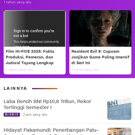
1 tahun yang lalu
Film HI-FIVE 2025: Fakta
Resident Evil 9: Capcom
Produksi, Pemeran, dan
Janjikan Game Paling Imersif
Jadwal Tayang Lengkap
di Seri Ini
1 tahun yang lalu
1 tahun yang lalu
LAINNYA
Laba Bersih BNI Rp10,8 Triliun, Rekor
Tertinggi Semester I
2 jam yang lalu
BISNIS
Hidayat Pakamundi: Penerbangan Palu–