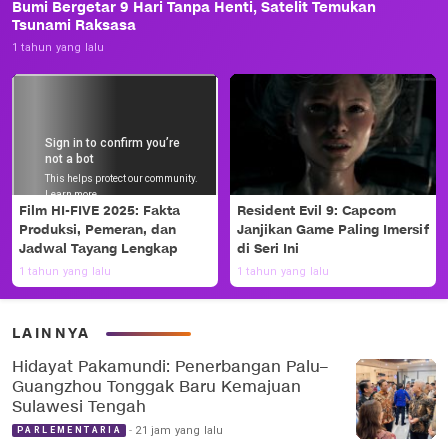
Bumi Bergetar 9 Hari Tanpa Henti, Satelit Temukan
Tsunami Raksasa
1 tahun yang lalu
Film HI-FIVE 2025: Fakta
Resident Evil 9: Capcom
Produksi, Pemeran, dan
Janjikan Game Paling Imersif
Jadwal Tayang Lengkap
di Seri Ini
1 tahun yang lalu
1 tahun yang lalu
LAINNYA
Hidayat Pakamundi: Penerbangan Palu–
Guangzhou Tonggak Baru Kemajuan
Sulawesi Tengah
21 jam yang lalu
PARLEMENTARIA