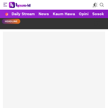
Daily Stream
News
Kaum Hawa
Opini
Sosok
HAWA
Haluan Wanita Indonesia
HEADLINE