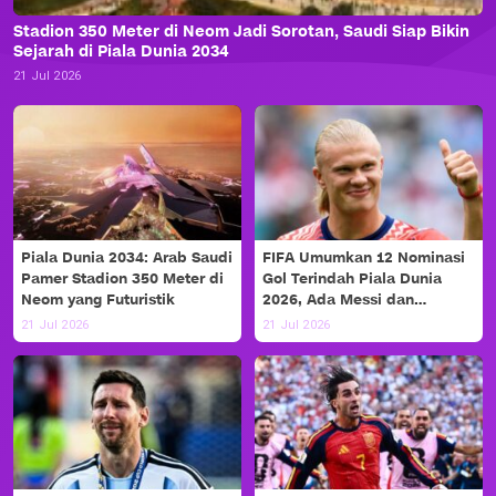
Stadion 350 Meter di Neom Jadi Sorotan, Saudi Siap Bikin
Sejarah di Piala Dunia 2034
21 Jul 2026
Piala Dunia 2034: Arab Saudi
FIFA Umumkan 12 Nominasi
Pamer Stadion 350 Meter di
Gol Terindah Piala Dunia
Neom yang Futuristik
2026, Ada Messi dan
Haaland!
21 Jul 2026
21 Jul 2026