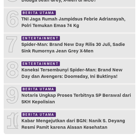
Diduga Jean Grey, X-Men di MCU?
6
BERITA UTAMA
TNI Jaga Rumah Jampidsus Febrie Adriansyah,
Polri Temukan Emas 74 Kg
7
ENTERTAINMENT
Spider-Man: Brand New Day Rilis 30 Juli, Sadie
Sink Rumornya Jean Grey X-Men
8
ENTERTAINMENT
Koneksi Tersembunyi Spider-Man: Brand New
Day dan Avengers: Doomsday, Ini Buktinya!
9
BERITA UTAMA
Notaris Ungkap Proses Terbitnya SP Berawal dari
SKH Kepolisian
10
BERITA UTAMA
Kabar Mengejutkan dari BGN: Nanik S. Deyang
Resmi Pamit karena Alasan Kesehatan