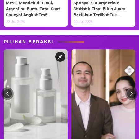
Messi Mandek di Final,
Spanyol 1-0 Argentina:
Argentina Buntu Total Saat
Statistik Final Bikin Juara
Spanyol Angkat Trofi
Bertahan Terlihat Tak
Berdaya
20 Jul 2026
20 Jul 2026
PILIHAN REDAKSI