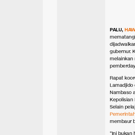
PALU,
HAW
mematangk
dijadwalka
gubernur. 
melainkan
pemberday
Rapat koord
Lamadjido 
Nambaso ak
Kepolisian
Selain pela
Pemerintah
membaur b
“Ini bukan