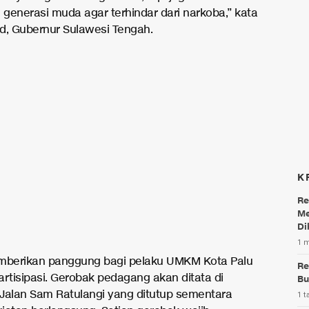
generasi muda agar terhindar dari narkoba,” kata
d, Gubernur Sulawesi Tengah.
K
Re
Me
Di
1 
mberikan panggung bagi pelaku UMKM Kota Palu
Re
artisipasi. Gerobak pedagang akan ditata di
Bu
Jalan Sam Ratulangi yang ditutup sementara
1 t