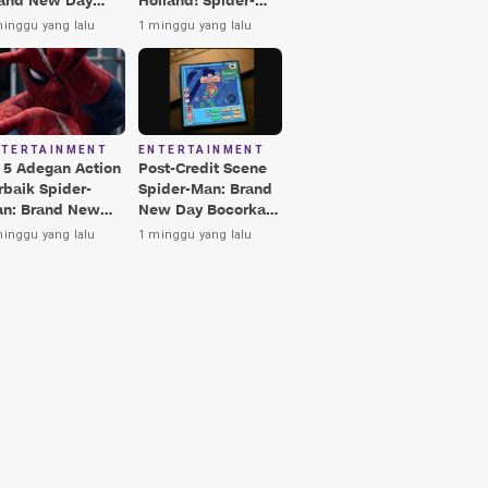
and New Day
Holland! Spider-
rbaik, Nomor 3
Man: Brand New
minggu yang lalu
1 minggu yang lalu
kin Terkesima!
Day Jadi Film
Terbaik Era MCU
NTERTAINMENT
ENTERTAINMENT
i 5 Adegan Action
Post-Credit Scene
rbaik Spider-
Spider-Man: Brand
n: Brand New
New Day Bocorkan
y, Ada Hulk vs
Lokasi Peter di Luar
minggu yang lalu
1 minggu yang lalu
nisher!
Angkasa!