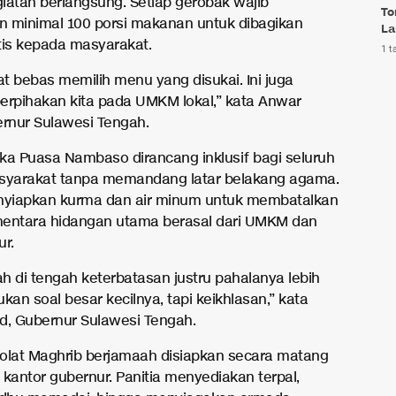
iatan berlangsung. Setiap gerobak wajib
To
 minimal 100 porsi makanan untuk dibagikan
La
tis kepada masyarakat.
1 t
t bebas memilih menu yang disukai. Ini juga
erpihakan kita pada UMKM lokal,” kata Anwar
ernur Sulawesi Tengah.
ka Puasa Nambaso dirancang inklusif bagi seluruh
syarakat tanpa memandang latar belakang agama.
nyiapkan kurma dan air minum untuk membatalkan
entara hidangan utama berasal dari UMKM dan
ur.
h di tengah keterbatasan justru pahalanya lebih
bukan soal besar kecilnya, tapi keikhlasan,” kata
d, Gubernur Sulawesi Tengah.
sholat Maghrib berjamaah disiapkan secara matang
 kantor gubernur. Panitia menyediakan terpal,