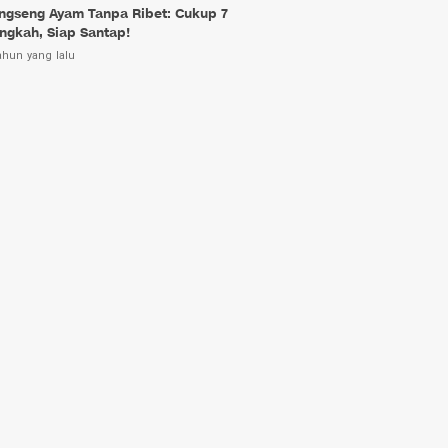
ngseng Ayam Tanpa Ribet: Cukup 7
ngkah, Siap Santap!
ahun yang lalu