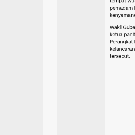
tempat wu
pemadam k
kenyamana
Wakil Gube
ketua panit
Perangkat 
kelancara
tersebut.