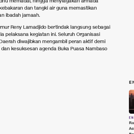
dhu memadai, hingga menyiagakan armada
ebakaran dan tangki air guna memastikan
n ibadah jamaah.
rnur Reny Lamadjido bertindak langsung sebagai
ia pelaksana kegiatan ini. Seluruh Organisasi
Daerah diwajibkan mengambil peran aktif demi
n dan kesuksesan agenda Buka Puasa Nambaso
E
E
Ra
Ac