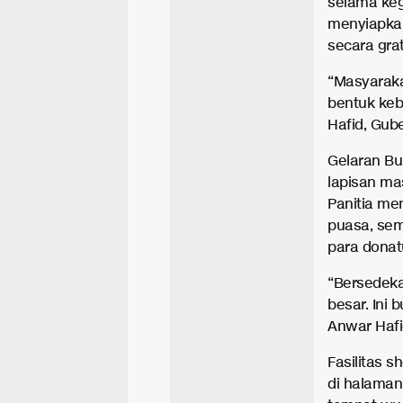
selama keg
menyiapkan
secara gra
“Masyaraka
bentuk keb
Hafid, Gub
Gelaran Bu
lapisan ma
Panitia me
puasa, sem
para donat
“Bersedeka
besar. Ini 
Anwar Hafi
Fasilitas 
di halaman