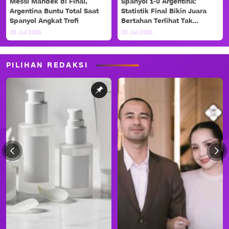
Messi Mandek di Final,
Spanyol 1-0 Argentina:
Argentina Buntu Total Saat
Statistik Final Bikin Juara
Spanyol Angkat Trofi
Bertahan Terlihat Tak
Berdaya
20 Jul 2026
20 Jul 2026
PILIHAN REDAKSI