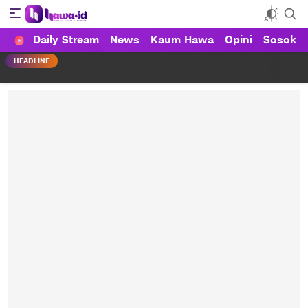
Daily Stream
News
Kaum Hawa
Opini
Sosok
HAWA
Haluan Wanita Indonesia
HEADLINE