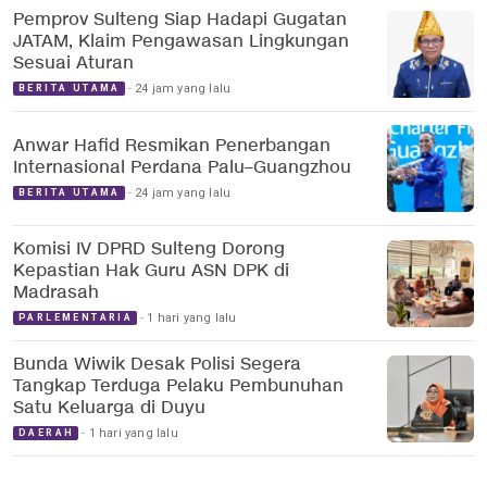
Pemprov Sulteng Siap Hadapi Gugatan
JATAM, Klaim Pengawasan Lingkungan
Sesuai Aturan
24 jam yang lalu
BERITA UTAMA
Anwar Hafid Resmikan Penerbangan
Internasional Perdana Palu–Guangzhou
24 jam yang lalu
BERITA UTAMA
Komisi IV DPRD Sulteng Dorong
Kepastian Hak Guru ASN DPK di
Madrasah
1 hari yang lalu
PARLEMENTARIA
Bunda Wiwik Desak Polisi Segera
Tangkap Terduga Pelaku Pembunuhan
Satu Keluarga di Duyu
1 hari yang lalu
DAERAH