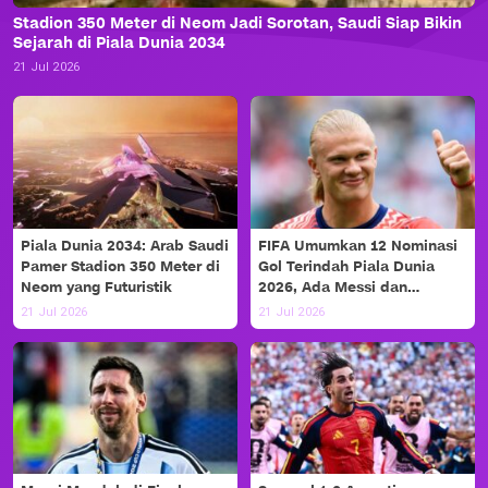
Stadion 350 Meter di Neom Jadi Sorotan, Saudi Siap Bikin
Sejarah di Piala Dunia 2034
21 Jul 2026
Piala Dunia 2034: Arab Saudi
FIFA Umumkan 12 Nominasi
Pamer Stadion 350 Meter di
Gol Terindah Piala Dunia
Neom yang Futuristik
2026, Ada Messi dan
Haaland!
21 Jul 2026
21 Jul 2026