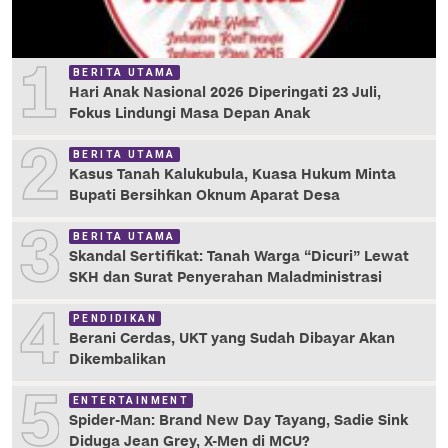
1
BERITA UTAMA
Hari Anak Nasional 2026 Diperingati 23 Juli,
Fokus Lindungi Masa Depan Anak
2
BERITA UTAMA
Kasus Tanah Kalukubula, Kuasa Hukum Minta
Bupati Bersihkan Oknum Aparat Desa
3
BERITA UTAMA
Skandal Sertifikat: Tanah Warga “Dicuri” Lewat
SKH dan Surat Penyerahan Maladministrasi
4
PENDIDIKAN
Berani Cerdas, UKT yang Sudah Dibayar Akan
Dikembalikan
5
ENTERTAINMENT
Spider-Man: Brand New Day Tayang, Sadie Sink
Diduga Jean Grey, X-Men di MCU?