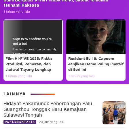
Bumi Bergetar 9 Hari Tanpa Henti, Satelit Temukan
Tsunami Raksasa
1 tahun yang lalu
Film HI-FIVE 2025: Fakta
Resident Evil 9: Capcom
Produksi, Pemeran, dan
Janjikan Game Paling Imersif
Jadwal Tayang Lengkap
di Seri Ini
1 tahun yang lalu
1 tahun yang lalu
LAINNYA
Hidayat Pakamundi: Penerbangan Palu–
Guangzhou Tonggak Baru Kemajuan
Sulawesi Tengah
23 jam yang lalu
PARLEMENTARIA