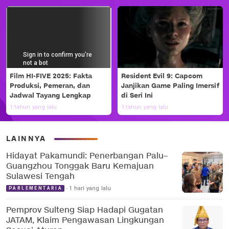
Film HI-FIVE 2025: Fakta
Resident Evil 9: Capcom
Produksi, Pemeran, dan
Janjikan Game Paling Imersif
Jadwal Tayang Lengkap
di Seri Ini
1 tahun yang lalu
1 tahun yang lalu
LAINNYA
Hidayat Pakamundi: Penerbangan Palu–
Guangzhou Tonggak Baru Kemajuan
Sulawesi Tengah
1 hari yang lalu
PARLEMENTARIA
Pemprov Sulteng Siap Hadapi Gugatan
JATAM, Klaim Pengawasan Lingkungan