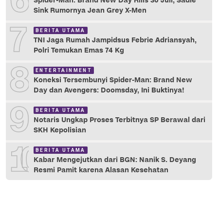
6
Spider-Man: Brand New Day Rilis 30 Juli, Sadie
Sink Rumornya Jean Grey X-Men
7
BERITA UTAMA
TNI Jaga Rumah Jampidsus Febrie Adriansyah,
Polri Temukan Emas 74 Kg
8
ENTERTAINMENT
Koneksi Tersembunyi Spider-Man: Brand New
Day dan Avengers: Doomsday, Ini Buktinya!
9
BERITA UTAMA
Notaris Ungkap Proses Terbitnya SP Berawal dari
SKH Kepolisian
10
BERITA UTAMA
Kabar Mengejutkan dari BGN: Nanik S. Deyang
Resmi Pamit karena Alasan Kesehatan