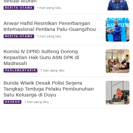
Sesuai Aturan
1 hari yang lalu
BERITA UTAMA
Anwar Hafid Resmikan Penerbangan
Internasional Perdana Palu–Guangzhou
1 hari yang lalu
BERITA UTAMA
Komisi IV DPRD Sulteng Dorong
Kepastian Hak Guru ASN DPK di
Madrasah
1 hari yang lalu
PARLEMENTARIA
Bunda Wiwik Desak Polisi Segera
Tangkap Terduga Pelaku Pembunuhan
Satu Keluarga di Duyu
1 hari yang lalu
DAERAH