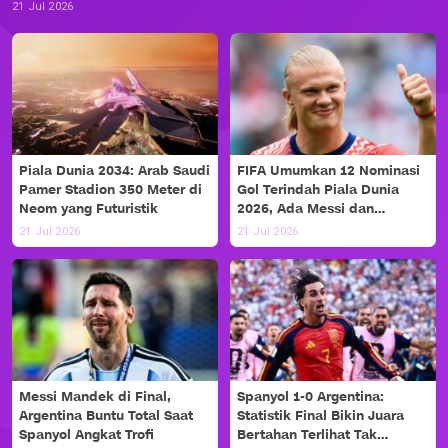
21 Jul 2026
Piala Dunia 2034: Arab Saudi
FIFA Umumkan 12 Nominasi
Pamer Stadion 350 Meter di
Gol Terindah Piala Dunia
Neom yang Futuristik
2026, Ada Messi dan
Haaland!
21 Jul 2026
21 Jul 2026
Messi Mandek di Final,
Spanyol 1-0 Argentina:
Argentina Buntu Total Saat
Statistik Final Bikin Juara
Spanyol Angkat Trofi
Bertahan Terlihat Tak