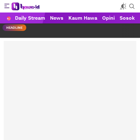
Daily Stream
News
Kaum Hawa
Opini
Sosok
HAWA
Haluan Wanita Indonesia
HEADLINE
Pemprov Sulteng