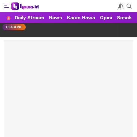
Daily Stream
News
Kaum Hawa
Opini
Sosok
HAWA
Haluan Wanita Indonesia
HEADLINE