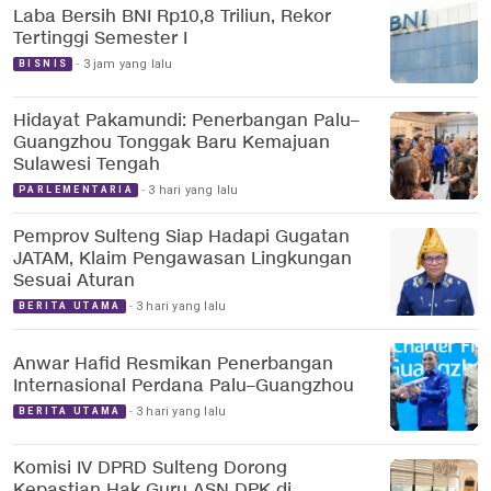
Laba Bersih BNI Rp10,8 Triliun, Rekor
Tertinggi Semester I
3 jam yang lalu
BISNIS
Hidayat Pakamundi: Penerbangan Palu–
Guangzhou Tonggak Baru Kemajuan
Sulawesi Tengah
3 hari yang lalu
PARLEMENTARIA
Pemprov Sulteng Siap Hadapi Gugatan
JATAM, Klaim Pengawasan Lingkungan
Sesuai Aturan
3 hari yang lalu
BERITA UTAMA
Anwar Hafid Resmikan Penerbangan
Internasional Perdana Palu–Guangzhou
3 hari yang lalu
BERITA UTAMA
Komisi IV DPRD Sulteng Dorong
Kepastian Hak Guru ASN DPK di