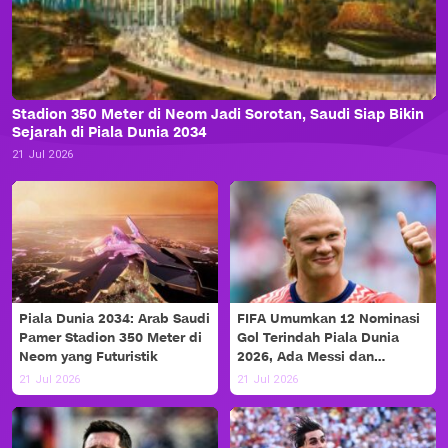
Stadion 350 Meter di Neom Jadi Sorotan, Saudi Siap Bikin
Sejarah di Piala Dunia 2034
21 Jul 2026
Piala Dunia 2034: Arab Saudi
FIFA Umumkan 12 Nominasi
Pamer Stadion 350 Meter di
Gol Terindah Piala Dunia
Neom yang Futuristik
2026, Ada Messi dan
Haaland!
21 Jul 2026
21 Jul 2026