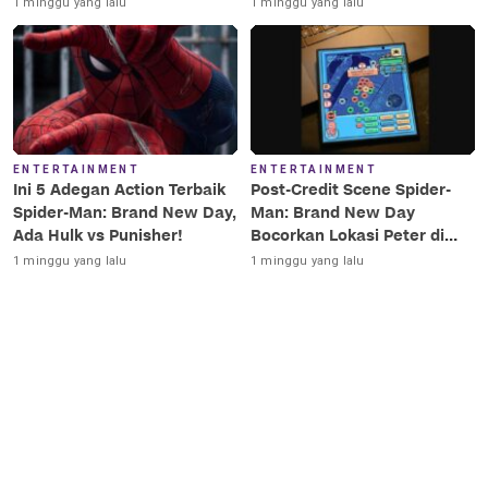
Terkesima!
Terbaik Era MCU
1 minggu yang lalu
1 minggu yang lalu
ENTERTAINMENT
ENTERTAINMENT
Ini 5 Adegan Action Terbaik
Post-Credit Scene Spider-
Spider-Man: Brand New Day,
Man: Brand New Day
Ada Hulk vs Punisher!
Bocorkan Lokasi Peter di
Luar Angkasa!
1 minggu yang lalu
1 minggu yang lalu