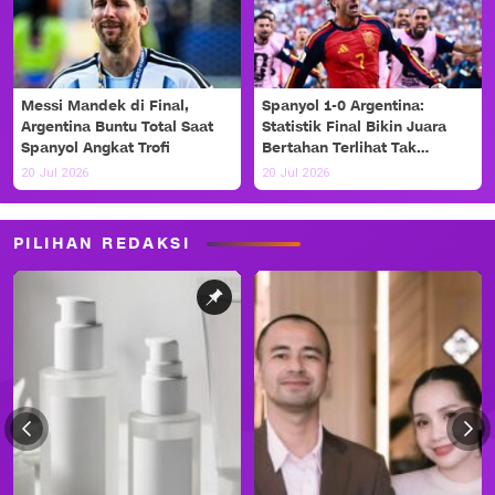
Messi Mandek di Final,
Spanyol 1-0 Argentina:
Argentina Buntu Total Saat
Statistik Final Bikin Juara
Spanyol Angkat Trofi
Bertahan Terlihat Tak
Berdaya
20 Jul 2026
20 Jul 2026
PILIHAN REDAKSI