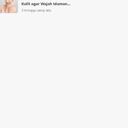
Kulit agar Wajah Idaman
Bukan Sekadar Mimpi
2 minggu yang lalu