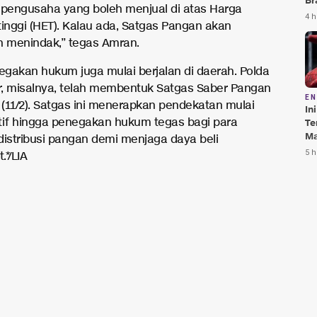
Br
 pengusaha yang boleh menjual di atas Harga
Te
4 h
tinggi (HET). Kalau ada, Satgas Pangan akan
Bi
n menindak,” tegas Amran.
gakan hukum juga mulai berjalan di daerah. Polda
, misalnya, telah membentuk Satgas Saber Pangan
E
(11/2). Satgas ini menerapkan pendekatan mulai
In
tif hingga penegakan hukum tegas bagi para
Te
Ma
distribusi pangan demi menjaga daya beli
Da
5 h
*/LIA
Pu