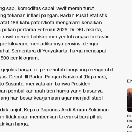
ng sapi, komoditas cabai rawit merah turut
 tekanan inflasi pangan. Badan Pusat Statistik
atat 189 kabupaten/kota mengalami kenaikan
 pekan pertama Februari 2026. Di DKI Jakarta,
i rawit merah bahkan menyentuh angka fantastis
per kilogram, menjadikannya provinsi dengan
ahal. Sementara di Yogyakarta, harga mencapai
.500 per kilogram.
gejolak harga ini, pemerintah langsung mengambil
gas. Deputi III Badan Pangan Nasional (Bapanas),
E
to Susanto, menyatakan bahwa Presiden
an pembalikan arah tren harga yang biasanya
lang hari besar keagamaan agar menjadi stabil.
ndak lanjut, Kepala Bapanas Andi Amran Sulaiman
 tidak akan memberikan toleransi bagi pihak
E
Ra
inkan harga.
Ac