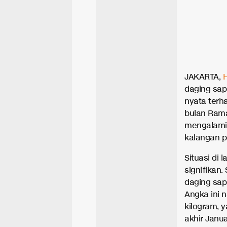
JAKARTA,
daging sap
nyata terh
bulan Rama
mengalami 
kalangan 
Situasi di
signifikan.
daging sap
Angka ini 
kilogram, 
akhir Januar