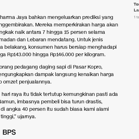
To
La
harma Jaya bahkan mengeluarkan prediksi yang
1 t
nggembirakan. Mereka memperkirakan harga akan
ngkak naik antara 7 hingga 15 persen selama
madan dan Lebaran mendatang. Untuk jenis
a belakang, konsumen harus bersiap menghadapi
rga Rp143.000 hingga Rp146.000 per kilogram.
eorang pedagang daging sapi di Pasar Kopro,
mengungkapkan dampak langsung kenaikan harga
ap omzet penjualannya.
hari raya itu tidak tertutup kemungkinan pasti ada
Namun, imbasnya pembeli bisa turun drastis,
di angka 40 persen itu sudah biasa kami alami
tinggi,” ujarnya.
n BPS