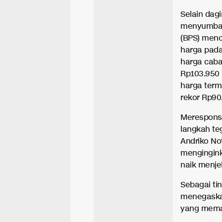
Selain dagi
menyumbang
(BPS) menc
harga pada
harga caba
Rp103.950 
harga term
rekor Rp90
Merespons 
langkah te
Andriko No
mengingink
naik menje
Sebagai ti
menegaskan
yang mema