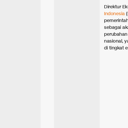
Direktur E
Indonesia
(
pemerintah
sebagai ak
perubahan 
nasional, 
di tingkat 