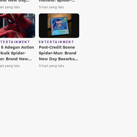
and New Day
Holland! Spider-
rbaik, Nomor 3
Man: Brand New
ari yang lalu
5 hari yang lalu
kin Terkesima!
Day Jadi Film
Terbaik Era MCU
NTERTAINMENT
ENTERTAINMENT
i 5 Adegan Action
Post-Credit Scene
rbaik Spider-
Spider-Man: Brand
n: Brand New
New Day Bocorkan
y, Ada Hulk vs
Lokasi Peter di Luar
ari yang lalu
5 hari yang lalu
nisher!
Angkasa!