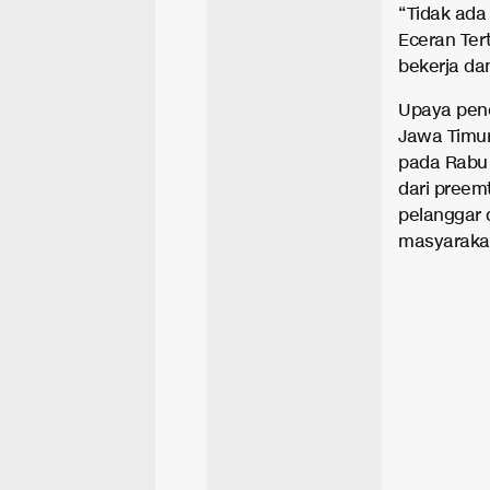
“Tidak ada
Eceran Ter
bekerja da
Upaya pene
Jawa Timur
pada Rabu 
dari preem
pelanggar 
masyarakat.