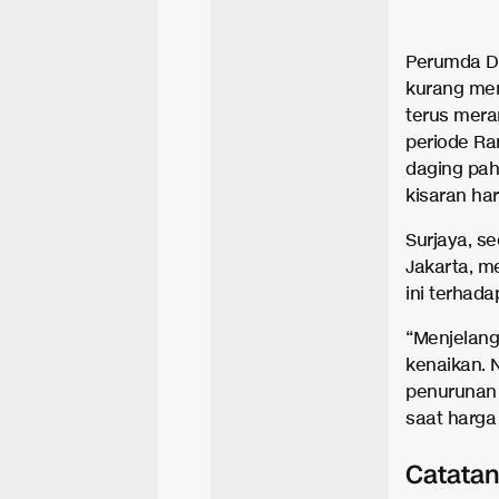
Perumda D
kurang me
terus mera
periode Ra
daging pah
kisaran ha
Surjaya, s
Jakarta, 
ini terhad
“Menjelang 
kenaikan. 
penurunan 
saat harga 
Catata