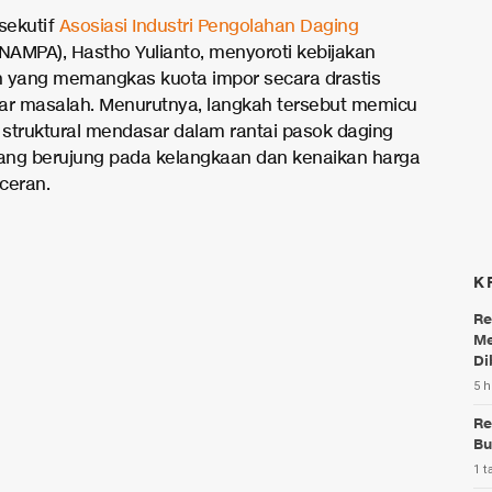
ksekutif
Asosiasi Industri Pengolahan Daging
NAMPA), Hastho Yulianto, menyoroti kebijakan
 yang memangkas kuota impor secara drastis
ar masalah. Menurutnya, langkah tersebut memicu
struktural mendasar dalam rantai pasok daging
yang berujung pada kelangkaan dan kenaikan harga
eceran.
K
Re
Me
Di
5 h
Re
Bu
1 t