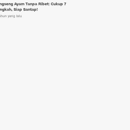
ngseng Ayam Tanpa Ribet: Cukup 7
ngkah, Siap Santap!
ahun yang lalu