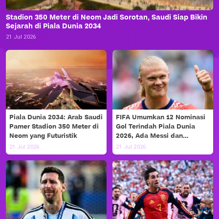
Stadion 350 Meter di Neom Jadi Sorotan, Saudi Siap Bikin
Sejarah di Piala Dunia 2034
21 Jul 2026
Piala Dunia 2034: Arab Saudi
FIFA Umumkan 12 Nominasi
Pamer Stadion 350 Meter di
Gol Terindah Piala Dunia
Neom yang Futuristik
2026, Ada Messi dan
Haaland!
21 Jul 2026
21 Jul 2026