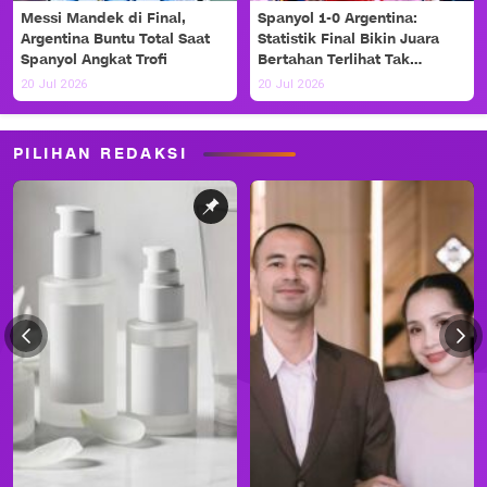
Messi Mandek di Final,
Spanyol 1-0 Argentina:
Argentina Buntu Total Saat
Statistik Final Bikin Juara
Spanyol Angkat Trofi
Bertahan Terlihat Tak
Berdaya
20 Jul 2026
20 Jul 2026
PILIHAN REDAKSI