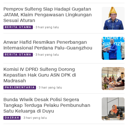
Pemprov Sulteng Siap Hadapi Gugatan
JATAM, Klaim Pengawasan Lingkungan
Sesuai Aturan
3 hari yang lalu
BERITA UTAMA
Anwar Hafid Resmikan Penerbangan
Internasional Perdana Palu–Guangzhou
3 hari yang lalu
BERITA UTAMA
Komisi IV DPRD Sulteng Dorong
Kepastian Hak Guru ASN DPK di
Madrasah
3 hari yang lalu
PARLEMENTARIA
Bunda Wiwik Desak Polisi Segera
Tangkap Terduga Pelaku Pembunuhan
Satu Keluarga di Duyu
3 hari yang lalu
DAERAH