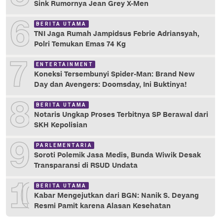
Sink Rumornya Jean Grey X-Men
6
BERITA UTAMA
TNI Jaga Rumah Jampidsus Febrie Adriansyah,
Polri Temukan Emas 74 Kg
7
ENTERTAINMENT
Koneksi Tersembunyi Spider-Man: Brand New
Day dan Avengers: Doomsday, Ini Buktinya!
8
BERITA UTAMA
Notaris Ungkap Proses Terbitnya SP Berawal dari
SKH Kepolisian
9
PARLEMENTARIA
Soroti Polemik Jasa Medis, Bunda Wiwik Desak
Transparansi di RSUD Undata
10
BERITA UTAMA
Kabar Mengejutkan dari BGN: Nanik S. Deyang
Resmi Pamit karena Alasan Kesehatan