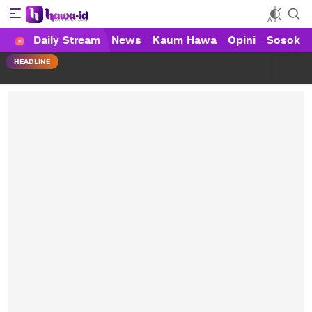
Daily Stream
News
Kaum Hawa
Opini
Sosok
HAWA
Haluan Wanita Indonesia
HEADLINE