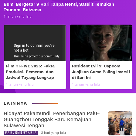
Bumi Bergetar 9 Hari Tanpa Henti, Satelit Temukan
Tsunami Raksasa
1 tahun yang lalu
Film HI-FIVE 2025: Fakta
Resident Evil 9: Capcom
Produksi, Pemeran, dan
Janjikan Game Paling Imersif
Jadwal Tayang Lengkap
di Seri Ini
1 tahun yang lalu
1 tahun yang lalu
LAINNYA
Hidayat Pakamundi: Penerbangan Palu–
Guangzhou Tonggak Baru Kemajuan
Sulawesi Tengah
3 hari yang lalu
PARLEMENTARIA