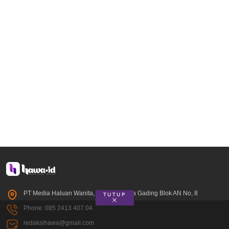
PT Media Haluan Wanita, Perum Kelapa Gading Blok AN No, 8
TUTUP
Phone: 085 2413 407 04
redaksihawa@gmail.com