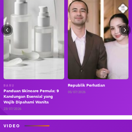
Republik Perhatian
BARU
Panduan Skincare Pemula: 9
05/07/2026
Kandungan Esensial yang
Wajib Dipahami Wanita
23/07/2026
VIDEO