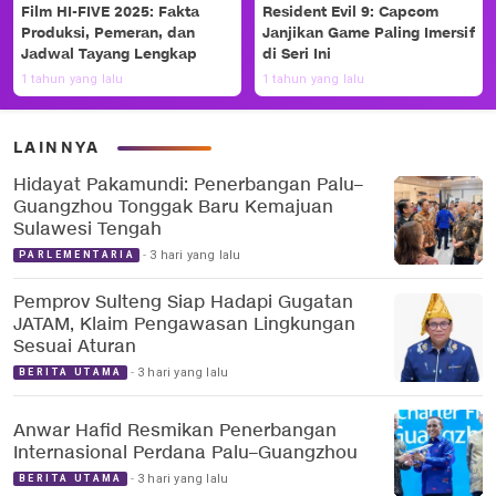
Film HI-FIVE 2025: Fakta
Resident Evil 9: Capcom
Produksi, Pemeran, dan
Janjikan Game Paling Imersif
Jadwal Tayang Lengkap
di Seri Ini
1 tahun yang lalu
1 tahun yang lalu
LAINNYA
Hidayat Pakamundi: Penerbangan Palu–
Guangzhou Tonggak Baru Kemajuan
Sulawesi Tengah
3 hari yang lalu
PARLEMENTARIA
Pemprov Sulteng Siap Hadapi Gugatan
JATAM, Klaim Pengawasan Lingkungan
Sesuai Aturan
3 hari yang lalu
BERITA UTAMA
Anwar Hafid Resmikan Penerbangan
Internasional Perdana Palu–Guangzhou
3 hari yang lalu
BERITA UTAMA