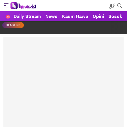
Daily Stream
News
Kaum Hawa
Opini
Sosok
HAWA
Haluan Wanita Indonesia
HEADLINE