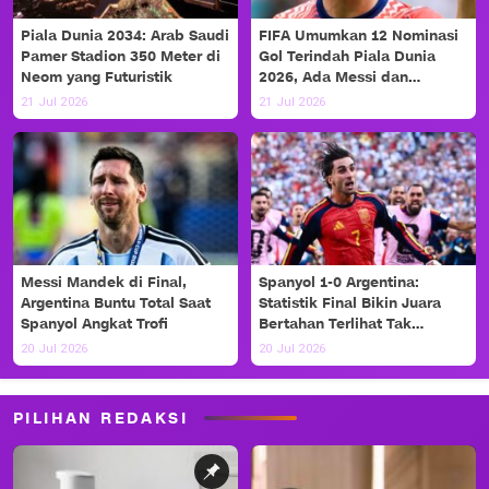
Piala Dunia 2034: Arab Saudi
FIFA Umumkan 12 Nominasi
Pamer Stadion 350 Meter di
Gol Terindah Piala Dunia
Neom yang Futuristik
2026, Ada Messi dan
Haaland!
21 Jul 2026
21 Jul 2026
Messi Mandek di Final,
Spanyol 1-0 Argentina:
Argentina Buntu Total Saat
Statistik Final Bikin Juara
Spanyol Angkat Trofi
Bertahan Terlihat Tak
Berdaya
20 Jul 2026
20 Jul 2026
PILIHAN REDAKSI