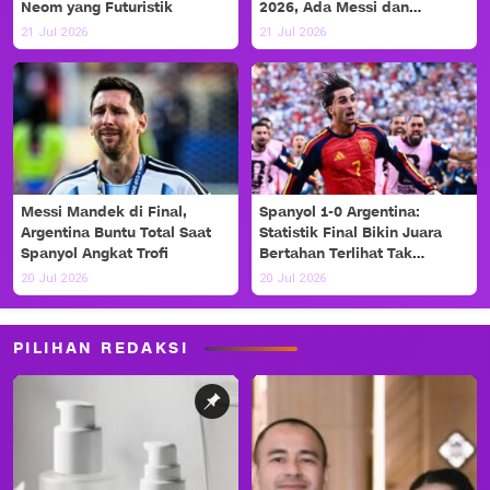
Neom yang Futuristik
2026, Ada Messi dan
Haaland!
21 Jul 2026
21 Jul 2026
Messi Mandek di Final,
Spanyol 1-0 Argentina:
Argentina Buntu Total Saat
Statistik Final Bikin Juara
Spanyol Angkat Trofi
Bertahan Terlihat Tak
Berdaya
20 Jul 2026
20 Jul 2026
PILIHAN REDAKSI