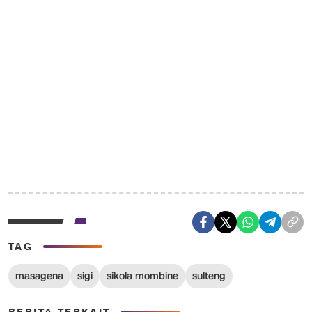
TAG
masagena
sigi
sikola mombine
sulteng