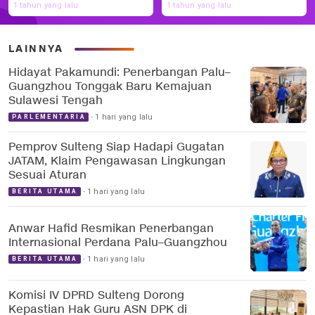
1 tahun yang lalu
1 tahun yang lalu
LAINNYA
Hidayat Pakamundi: Penerbangan Palu–
Guangzhou Tonggak Baru Kemajuan
Sulawesi Tengah
1 hari yang lalu
PARLEMENTARIA
Pemprov Sulteng Siap Hadapi Gugatan
JATAM, Klaim Pengawasan Lingkungan
Sesuai Aturan
1 hari yang lalu
BERITA UTAMA
Anwar Hafid Resmikan Penerbangan
Internasional Perdana Palu–Guangzhou
1 hari yang lalu
BERITA UTAMA
Komisi IV DPRD Sulteng Dorong
Kepastian Hak Guru ASN DPK di