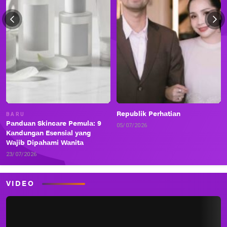
Republik Perhatian
BARU
Panduan Skincare Pemula: 9
05/07/2026
Kandungan Esensial yang
Wajib Dipahami Wanita
23/07/2026
VIDEO