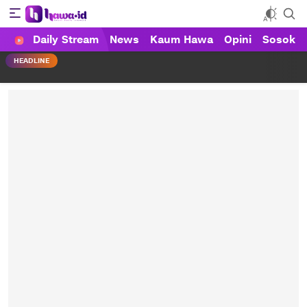
Daily Stream
News
Kaum Hawa
Opini
Sosok
HAWA
Haluan Wanita Indonesia
HEADLINE